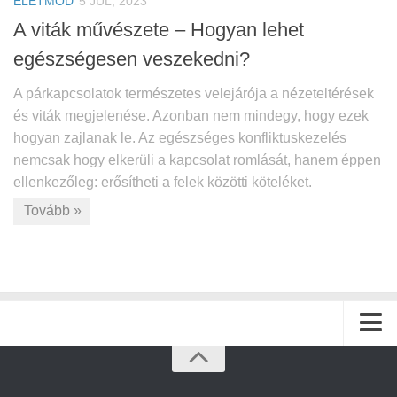
ÉLETMÓD
5 JÚL, 2023
A viták művészete – Hogyan lehet
egészségesen veszekedni?
A párkapcsolatok természetes velejárója a nézeteltérések
és viták megjelenése. Azonban nem mindegy, hogy ezek
hogyan zajlanak le. Az egészséges konfliktuskezelés
nemcsak hogy elkerüli a kapcsolat romlását, hanem éppen
ellenkezőleg: erősítheti a felek közötti köteléket.
Tovább »
Kezdőlap
Archívum