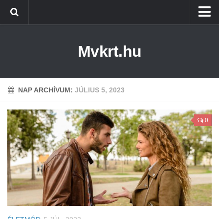
Kezdőlap
Mvkrt.hu
Miskolc
Menetrend (Miskolc) ↑
Tiszaújváros
NAP ARCHÍVUM:
JÚLIUS 5, 2023
Szerencs
0
Kazincbarcika
Belföld
Életmód