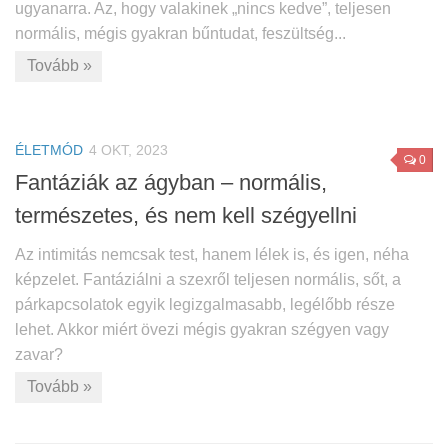
ugyanarra. Az, hogy valakinek „nincs kedve”, teljesen
normális, mégis gyakran bűntudat, feszültség...
Tovább »
ÉLETMÓD
4 OKT, 2023
0
Fantáziák az ágyban – normális,
természetes, és nem kell szégyellni
Az intimitás nemcsak test, hanem lélek is, és igen, néha
képzelet. Fantáziálni a szexről teljesen normális, sőt, a
párkapcsolatok egyik legizgalmasabb, legélőbb része
lehet. Akkor miért övezi mégis gyakran szégyen vagy
zavar?
Tovább »