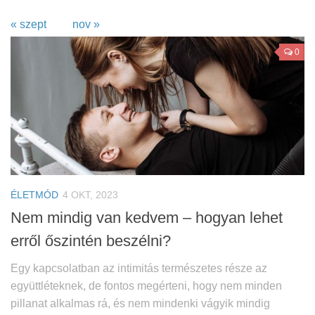
« szept
nov »
0
ÉLETMÓD
4 OKT, 2023
Nem mindig van kedvem – hogyan lehet
erről őszintén beszélni?
Egy kapcsolatban az intimitás természetes része az
együttléteknek, de fontos megérteni, hogy nem minden
pillanat alkalmas rá, és nem mindenki vágyik mindig