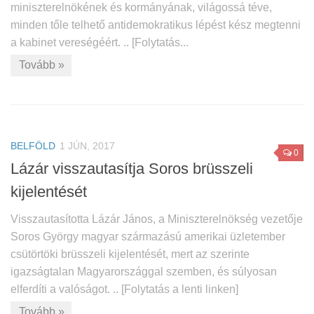
miniszterelnökének és kormányának, világossá téve,
minden tőle telhető antidemokratikus lépést kész megtenni
a kabinet vereségéért. .. [Folytatás...
Tovább »
BELFÖLD
1 JÚN, 2017
0
Lázár visszautasítja Soros brüsszeli
kijelentését
Visszautasította Lázár János, a Miniszterelnökség vezetője
Soros György magyar származású amerikai üzletember
csütörtöki brüsszeli kijelentését, mert az szerinte
igazságtalan Magyarországgal szemben, és súlyosan
elferdíti a valóságot. .. [Folytatás a lenti linken]
Tovább »