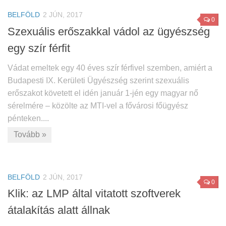
BELFÖLD
2 JÚN, 2017
0
Szexuális erőszakkal vádol az ügyészség
egy szír férfit
Vádat emeltek egy 40 éves szír férfivel szemben, amiért a
Budapesti IX. Kerületi Ügyészség szerint szexuális
erőszakot követett el idén január 1-jén egy magyar nő
sérelmére – közölte az MTI-vel a fővárosi főügyész
pénteken....
Tovább »
BELFÖLD
2 JÚN, 2017
0
Klik: az LMP által vitatott szoftverek
átalakítás alatt állnak