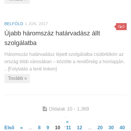
BELFÖLD
1 JÚN, 2017
0
Újabb háromszáz határvadász állt
szolgálatba
Háromszáz határvadász lépett szolgálatba csütörtökön az
ország több városában – közölte a rendőrség a honlapján.
.. [Folytatás a lenti linken]
Tovább »
Oldalak 10 - 1,369
«
Első
«
...
8
9
10
11
12
...
20
30
40