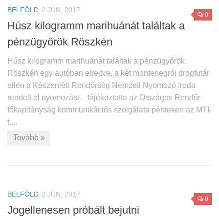
BELFÖLD
2 JÚN, 2017
0
Húsz kilogramm marihuánát találtak a
pénzügyőrök Röszkén
Húsz kilogramm marihuánát találtak a pénzügyőrök
Röszkén egy autóban elrejtve, a két montenegrói drogfutár
ellen a Készenléti Rendőrség Nemzeti Nyomozó Iroda
rendelt el nyomozást – tájékoztatta az Országos Rendőr-
főkapitányság kommunikációs szolgálata pénteken az MTI-
t....
Tovább »
BELFÖLD
2 JÚN, 2017
0
Jogellenesen próbált bejutni