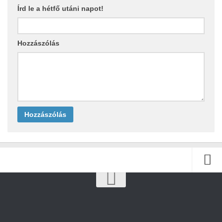
Írd le a hétfő utáni napot!
Hozzászólás
Kezdőlap
Archívum
Kapcsolat