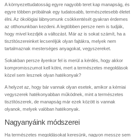
A környezettudatosság egyre nagyobb teret kap manapság, és
egyre többen próbálnak egy tudatosabb, természetesebb életet
élni. Az ökológiai lábnyomunk csökkentését gyakran érdemes
az otthonunkban kezdeni. A legtöbben persze nem is tudják,
hogy mivel kezdjék a változást. Már az is sokat számít, ha a
tisztítószereinket lecseréljük olyan fajtákra, melyek nem
tartalmaznak mesterséges anyagokat, vegyszereket.
Sokakban persze ilyenkor fel is merül a kérdés, hogy akkor
kompromisszumot kell kötni, mert a természetes megoldások
közel sem lesznek olyan hatékonyak?
A helyzet az, hogy bár vannak olyan esetek, amikor a kémiai
vegyszerek hatékonyabban működnek, mint a természetes
tisztítószerek, de manapság már ezek között is vannak
olyanok, melyek valóban hatékonyak.
Nagyanyáink módszerei
Ha természetes megoldásokat keresünk, nagyon messze sem