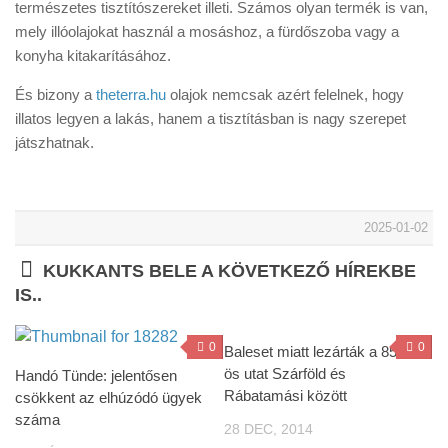
természetes tisztítószereket illeti. Számos olyan termék is van,
mely illóolajokat használ a mosáshoz, a fürdőszoba vagy a
konyha kitakarításához.
És bizony a
theterra.hu
olajok nemcsak azért felelnek, hogy
illatos legyen a lakás, hanem a tisztításban is nagy szerepet
játszhatnak.
2025-01-02
KUKKANTS BELE A KÖVETKEZŐ HÍREKBE
IS..
0
0
Baleset miatt lezárták a 85-
ös utat Szárföld és
Handó Tünde: jelentősen
Rábatamási között
csökkent az elhúzódó ügyek
száma
28 DEC, 2014