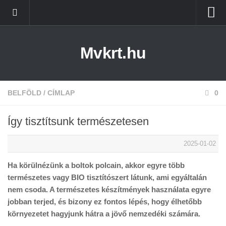
Kezdőlap
Mvkrt.hu
Miskolc
Menetrend (Miskolc) ↑
Tiszaújváros
BELFÖLD
/
CÍMLAP
0
Szerencs
Így tisztítsunk természetesen
Kazincbarcika
2025-01-02
Belföld
Ha körülnézünk a boltok polcain, akkor egyre több
Életmód
természetes vagy BIO tisztítószert látunk, ami egyáltalán
nem csoda. A természetes készítmények használata egyre
jobban terjed, és bizony ez fontos lépés, hogy élhetőbb
környezetet hagyjunk hátra a jövő nemzedéki számára.