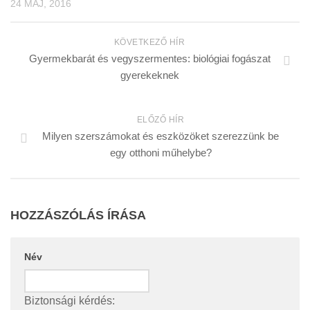
24 MÁJ, 2016
KÖVETKEZŐ HÍR
Gyermekbarát és vegyszermentes: biológiai fogászat
gyerekeknek
ELŐZŐ HÍR
Milyen szerszámokat és eszközöket szerezzünk be
egy otthoni műhelybe?
HOZZÁSZÓLÁS ÍRÁSA
Név
Biztonsági kérdés: