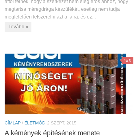
attól félnek, hogy a szerkezet nem elég erős ahhoz, hogy
megtartsa méregdrága készülékét, esetleg nem tudja
megfelelően felszerelni azt a falra, és ez...
Tovább »
0
CÍMLAP
/
ÉLETMÓD
2 SZEPT, 2015
A kémények építésének menete