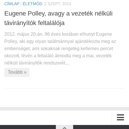
CÍMLAP
/
ÉLETMÓD
2 SZEPT, 2015
Eugene Polley, avagy a vezeték nélküli
távirányítók feltalálója
2012. május 20-án, 96 éves korában elhunyt Eugene
Polley, aki egy olyan találmánnyal ajándékozta meg az
emberiséget, ami sokaknak rengeteg kellemes percet
okozott, lévén a feltaláló álmodta meg a mai, vezeték
nélküli távirányítók rendszerét....
Tovább »