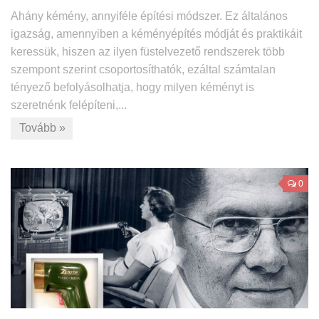
Ahány kémény, annyiféle építési módszer. Ez általános
igazság, amennyiben a kéményépítés módját és praktikáit
keressük, hiszen az ilyen füstelvezető rendszerek több
szempont szerint csoportosíthatók, ezáltal számtalan
tényező befolyásolhatja, hogy milyen kéményt is
szeretnénk felépíteni,...
Tovább »
0