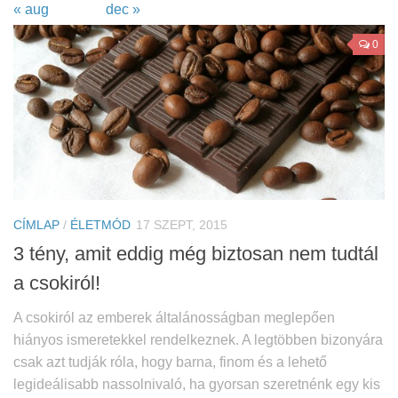
« aug
dec »
0
CÍMLAP
/
ÉLETMÓD
17 SZEPT, 2015
3 tény, amit eddig még biztosan nem tudtál
a csokiról!
A csokiról az emberek általánosságban meglepően
hiányos ismeretekkel rendelkeznek. A legtöbben bizonyára
csak azt tudják róla, hogy barna, finom és a lehető
legideálisabb nassolnivaló, ha gyorsan szeretnénk egy kis