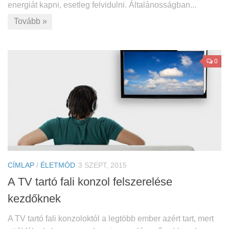
energiát kapni, esetleg felvidulni. Általánosságban...
Tovább »
0
CÍMLAP
/
ÉLETMÓD
3 SZEPT, 2015
A TV tartó fali konzol felszerelése
kezdőknek
A TV tartó fali konzoloktól a legtöbb ember azért tart, mert