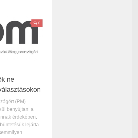
0
ők ne
választásokon
zágért (PM)
zül benyújtani a
 annak érdekében,
 büntetésük lejárta
 semmilyen