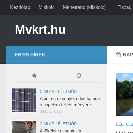
Kezdőlap
Miskolc
Menetrend (Miskolc) ↑
Tiszaú
Mvkrt.hu
FRISS HÍREK..
NAP
CÍMLAP
/
ÉLETMÓD
A por és szennyeződés hatása
a napelem teljesítményére
3 DEC, 2025
BELFÖL
CÍMLAP
/
ÉLETMÓD
A tökéletes csaptelep