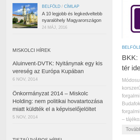
BELFÖLD
/
CÍMLAP
A 10 legjobb és legkedveltebb
nyaralóhely Magyarországon
24 MÁJ, 2016
BELFÖL
MISKOLCI HÍREK
BKK: 
Aluinvent-DVTK: Nyitánynak egy kis
tér id
vereség az Európa Kupában
6 NOV, 2014
Módosult
korszerű
Önkormányzat 2014 – Miskolc
forgalmi
Holding: nem politikai hovatartozása
Budafoki
miatt küldték el a képviselőjelöltet
forgalmi
5 NOV, 2014
– tájéko
Továb
TISZAÚJVÁROS HÍREI