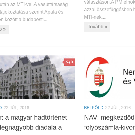
választáson.A PM elnöks
lután az MTI-vel.A vasúttársaság
azzal összefüggésben b
tájékoztatása szerint Apafa és
MTI-nek,...
 között a budapesti...
Tovább »
b »
0
D
22 JÚL, 2016
BELFÖLD
22 JÚL, 2016
r: a magyar hadtörténet
NAV: megkezdődö
 legnagyobb diadala a
folyószámla-kivo