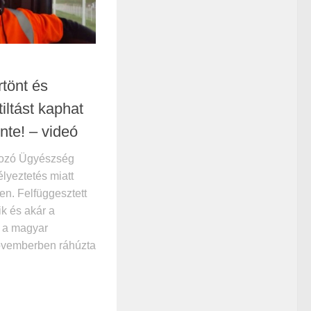
rtönt és
tiltást kaphat
nte! – videó
mozó Ügyészség
élyeztetés miatt
en. Felfüggesztett
ik és akár a
k, a magyar
novemberben ráhúzta