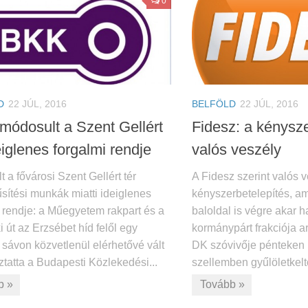
0
D
22 JÚL, 2016
BELFÖLD
22 JÚL, 2016
módosult a Szent Gellért
Fidesz: a kénysze
eiglenes forgalmi rendje
valós veszély
 a fővárosi Szent Gellért tér
A Fidesz szerint valós v
sítési munkák miatti ideiglenes
kényszerbetelepítés, am
 rendje: a Műegyetem rakpart és a
baloldal is végre akar 
 út az Erzsébet híd felől egy
kormánypárt frakciója ar
 sávon közvetlenül elérhetővé vált
DK szóvivője pénteken 
ztatta a Budapesti Közlekedési...
szellemben gyűlöletkelt
b »
Tovább »