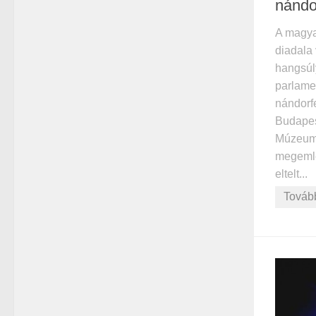
nándo
A magya
diadala 
hangsúl
parlamen
nándorfe
Budapest
Múzeumb
megemlé
eltelt...
Továb