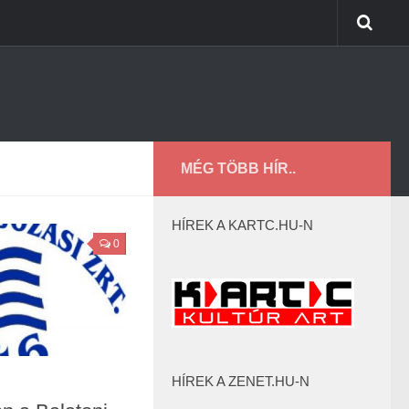
MÉG TÖBB HÍR..
HÍREK A KARTC.HU-N
0
HÍREK A ZENET.HU-N