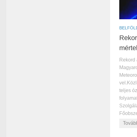
BELFÖL
Rekor
mérte
Rekord 
Magyaro
Meteoro
vel.Köz
teljes ó
folyama
Szolgál
Főobszer
Továb