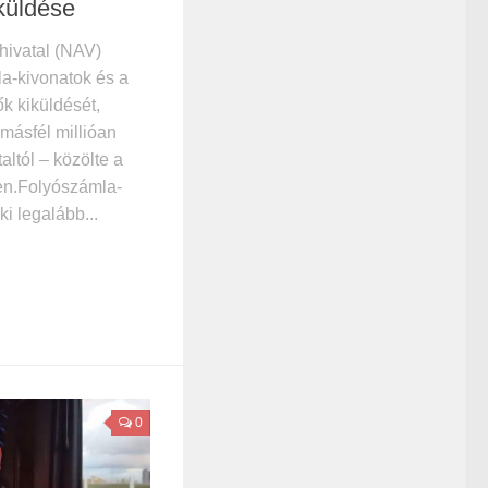
iküldése
hivatal (NAV)
a-kivonatok és a
ők kiküldését,
másfél millióan
altól – közölte a
en.Folyószámla-
ki legalább...
0