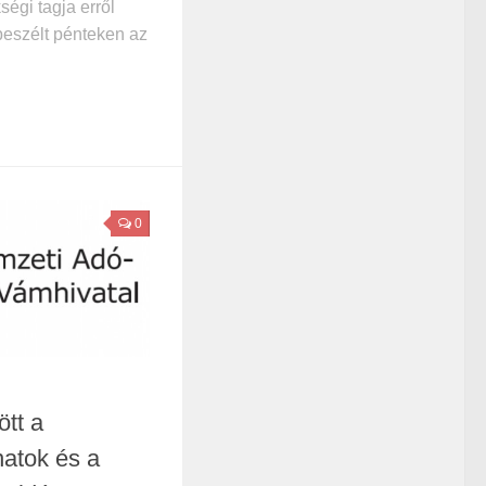
égi tagja erről
eszélt pénteken az
0
tt a
natok és a