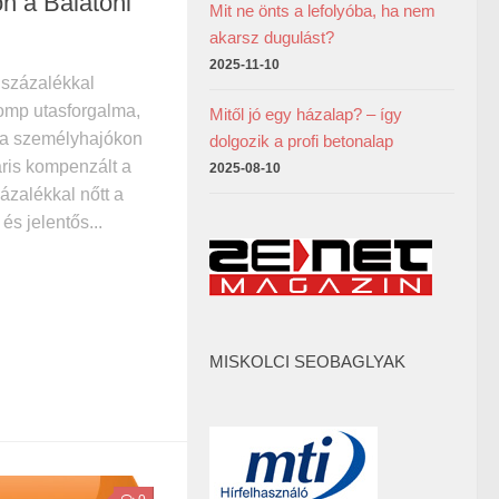
on a Balatoni
Mit ne önts a lefolyóba, ha nem
akarsz dugulást?
2025-11-10
 százalékkal
komp utasforgalma,
Mitől jó egy házalap? – így
 a személyhajókon
dolgozik a profi betonalap
ris kompenzált a
2025-08-10
százalékkal nőtt a
és jelentős...
MISKOLCI SEOBAGLYAK