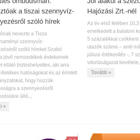
ttes ombudsman:
Jól alakul a szez
ztóak a tiszai szennyvíz-
Hajózási Zrt.-nél
yezésről szóló hírek
Az év első felében 10,3
emelkedett a balatoni 
ónak nevezte a Tisza
5 százalékkal csökkent
naményi szennyvíz-
utazók száma – amit má
zéséről szóló híreket Szabó
júliusi értékesítés -, 7 
 a jövő nemzedékek érdekeinek
vitorláságazat bevétele, 
 ellátó biztoshelyettes, aki arra
Tovább »
 illetékes hatóságokat és az érintett
nyzatokat, hogy hozzák
osságra a szennyezésről
zésükre álló...
b »