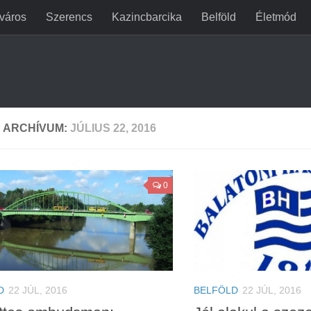
jváros
Szerencs
Kazincbarcika
Belföld
Életmód
 ARCHÍVUM:
JÚLIUS 22, 2016
0
D
22 JÚL, 2016
BELFÖLD
22 JÚL, 2016