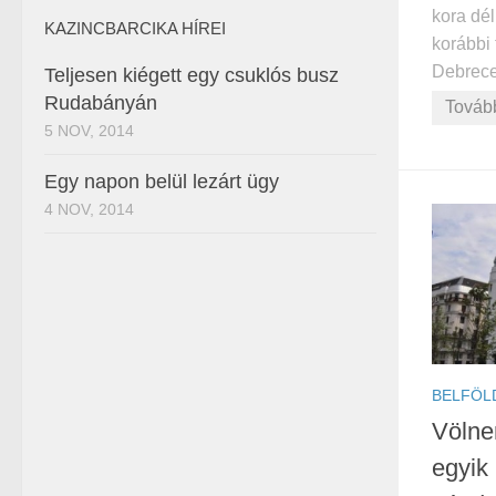
kora dé
KAZINCBARCIKA HÍREI
korábbi 
Debrecen
Teljesen kiégett egy csuklós busz
Rudabányán
Továb
5 NOV, 2014
Egy napon belül lezárt ügy
4 NOV, 2014
BELFÖL
Völne
egyik