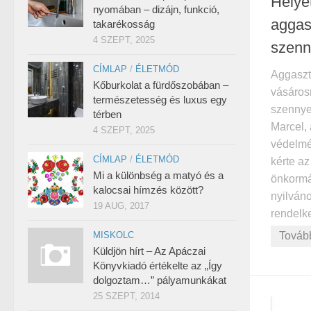
Helye
nyomában – dizájn, funkció,
aggas
takarékosság
4 SZEPT, 2025
szenn
CÍMLAP
/
ÉLETMÓD
Aggaszt
Kőburkolat a fürdőszobában –
vásáros
természetesség és luxus egy
szennye
térben
Marcel,
4 SZEPT, 2025
védelmét
CÍMLAP
/
ÉLETMÓD
kérte az
Mi a különbség a matyó és a
önkormá
kalocsai hímzés között?
nyilván
19 AUG, 2017
rendelke
Továb
MISKOLC
Küldjön hírt – Az Apáczai
Könyvkiadó értékelte az „Így
dolgoztam…” pályamunkákat
25 SZEPT, 2014