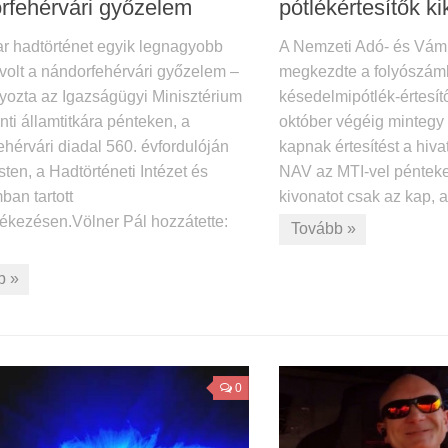
rfehérvári győzelem
pótlékértesítők k
r hadtörténet egyik legnagyobb
A Nemzeti Adó- és Vám
volt a nándorfehérvári győzelem –
megkezdte a folyószáml
yozta az Igazságügyi Minisztérium
késedelmipótlék-értesít
ti államtitkára pénteken, a
október végéig mintegy 
hérvári diadal 560. évfordulóján
kapnak értesítést a hivat
en, a Hadtörténeti Intézet és
NAV az MTI-vel péntek
an tartott
kivonatot csak az kap, a
kezésen.Völner Pál hozzátette:
Tovább »
b »
0