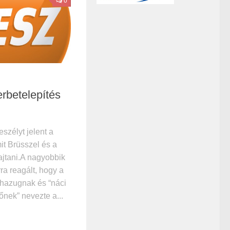
0
rbetelepítés
eszélyt jelent a
it Brüsszel és a
hajtani.A nagyobbik
ra reagált, hogy a
hazugnak és “náci
őnek” nevezte a...