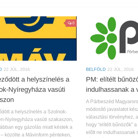
0
D
22 JÚL, 2016
BELFÖLD
22 JÚL, 2016
eződött a helyszínelés a
PM: elítélt bűnöz
ok-Nyíregyháza vasúti
indulhassanak a 
szon
A Párbeszéd Magyarors
módosító javaslatot kés
dött a helyszínelés a Szolnok-
választási törvényhez,
n-Nyíregyháza vasúti szakaszon,
hogy “elítélt bűnözők” a
rábban egy gázolás miatt késtek a
előtt ne indulhassanak
 – közölte a Mávinform pénteken,