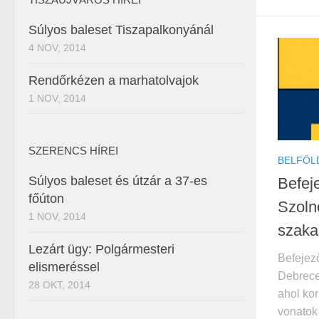
Súlyos baleset Tiszapalkonyánál
4 NOV, 2014
Rendőrkézen a marhatolvajok
1 NOV, 2014
SZERENCS HÍREI
BELFÖL
Súlyos baleset és útzár a 37-es
Befej
főúton
Szoln
1 NOV, 2014
szaka
Lezárt ügy: Polgármesteri
Befejező
elismeréssel
Debrece
28 OKT, 2014
ahol ko
vonatok