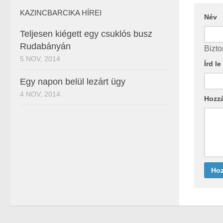
KAZINCBARCIKA HÍREI
Név
Teljesen kiégett egy csuklós busz
Rudabányán
Bizto
5 NOV, 2014
Írd l
Egy napon belül lezárt ügy
4 NOV, 2014
Hozz