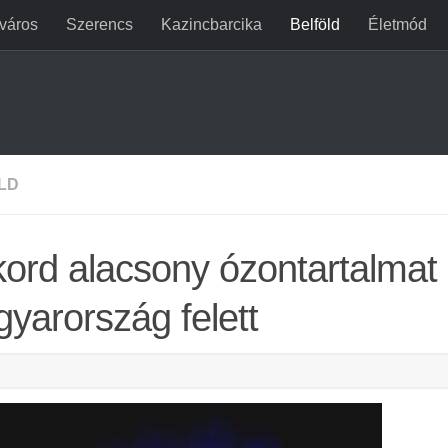
jváros
Szerencs
Kazincbarcika
Belföld
Életmód
LD
ord alacsony ózontartalmat
yarország felett