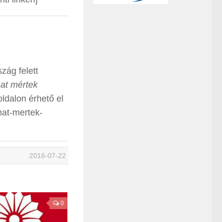
zág felett
at mértek
ldalon érhető el
mat-mertek-
2016-07-22
0