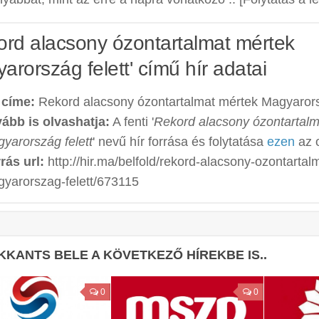
ord alacsony ózontartalmat mértek
arország felett' című hír adatai
 címe:
Rekord alacsony ózontartalmat mértek Magyarors
ább is olvashatja:
A fenti '
Rekord alacsony ózontartalm
yarország felett
' nevű hír forrása és folytatása
ezen
az o
rás url:
http://hir.ma/belfold/rekord-alacsony-ozontartal
yarorszag-felett/673115
KKANTS BELE A KÖVETKEZŐ HÍREKBE IS..
0
0