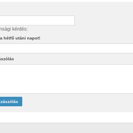
nsági kérdés:
e a hétfő utáni napot!
ászólás