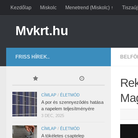
Kezdőlap
Miskolc
Menetrend (Miskolc) ↑
Tiszaú
Mvkrt.hu
FRISS HÍREK..
BELFÖ
Rek
Mag
CÍMLAP
/
ÉLETMÓD
A por és szennyeződés hatása
a napelem teljesítményére
3 DEC, 2025
CÍMLAP
/
ÉLETMÓD
A tökéletes csaptelep