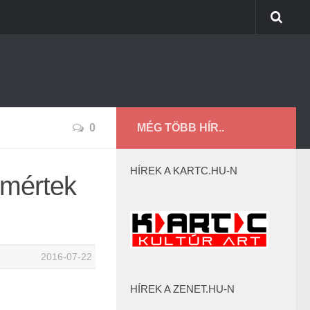
0
MÉG TÖBB HÍR..
HÍREK A KARTC.HU-N
 mértek
2016-07-22
HÍREK A ZENET.HU-N