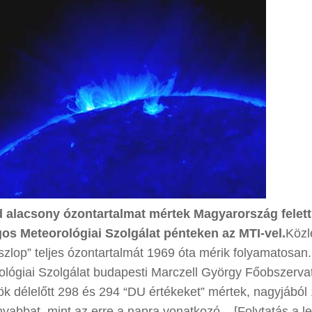
 alacsony ózontartalmat mértek Magyarország felett 
os Meteorológiai Szolgálat pénteken az MTI-vel.
Közl
szlop” teljes ózontartalmát 1969 óta mérik folyamatosan
ológiai Szolgálat budapesti Marczell György Főobszerv
ök délelőtt 298 és 294 “DU értékeket” mértek, nagyjából
yabbat, mint az erre a napra vonatkozó .. [Folytatás a len