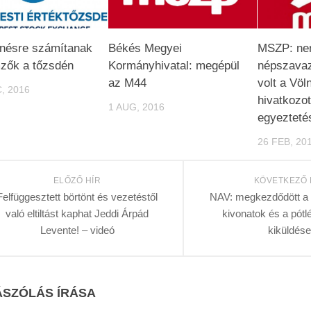
nésre számítanak
Békés Megyei
MSZP: ne
zők a tőzsdén
Kormányhivatal: megépül
népszavaz
az M44
volt a Völn
, 2016
hivatkozot
1 AUG, 2016
egyezteté
26 FEB, 20
ELŐZŐ HÍR
KÖVETKEZŐ 
Felfüggesztett börtönt és vezetéstől
NAV: megkezdődött a 
való eltiltást kaphat Jeddi Árpád
kivonatok és a pótl
Levente! – videó
kiküldése
SZÓLÁS ÍRÁSA