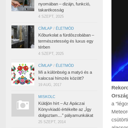
nyomában – dizájn, funkció,
takarékosság
4 SZEPT, 2025
CÍMLAP
/
ÉLETMÓD
Kőburkolat a fürdőszobában –
természetesség és luxus egy
térben
4 SZEPT, 2025
CÍMLAP
/
ÉLETMÓD
Mi a különbség a matyó és a
kalocsai hímzés között?
19 AUG, 2017
Rekord
Ország
MISKOLC
Küldjön hírt – Az Apáczai
a “légo
Könyvkiadó értékelte az „Így
Meteor
dolgoztam…” pályamunkákat
csütört
25 SZEPT, 2014
alacson