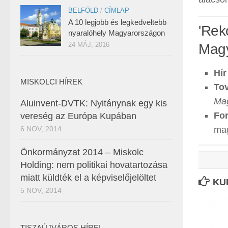
BELFÖLD
/
CÍMLAP
A 10 legjobb és legkedveltebb
'Rek
nyaralóhely Magyarországon
24 MÁJ, 2016
Magy
Hír
MISKOLCI HÍREK
Tov
Mag
Aluinvent-DVTK: Nyitánynak egy kis
For
vereség az Európa Kupában
6 NOV, 2014
mag
Önkormányzat 2014 – Miskolc
Holding: nem politikai hovatartozása
miatt küldték el a képviselőjelöltet
KU
5 NOV, 2014
TISZAÚJVÁROS HÍREI