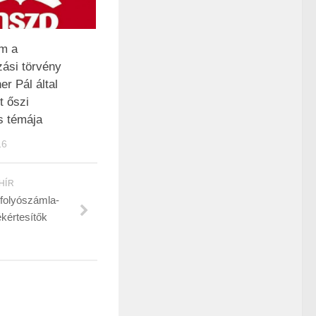
m a
ási törvény
er Pál által
t őszi
s témája
16
HÍR
folyószámla-
ékértesítők