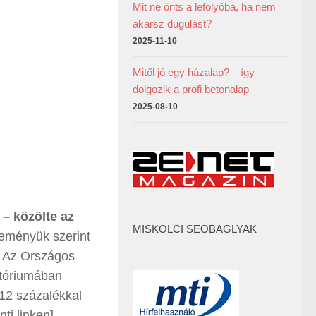
Mit ne önts a lefolyóba, ha nem
akarsz dugulást?
2025-11-10
Mitől jó egy házalap? – így
dolgozik a profi betonalap
2025-08-10
– közölte az
MISKOLCI SEOBAGLYAK
eményük szerint
. Az Országos
atóriumában
 12 százalékkal
ti linken]