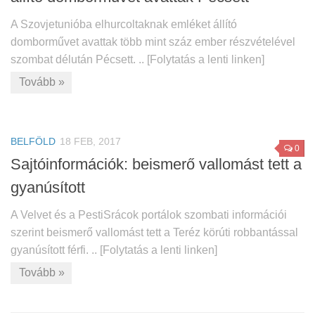
A Szovjetunióba elhurcoltaknak emléket állító
domborművet avattak több mint száz ember részvételével
szombat délután Pécsett. .. [Folytatás a lenti linken]
Tovább »
BELFÖLD
18 FEB, 2017
0
Sajtóinformációk: beismerő vallomást tett a
gyanúsított
A Velvet és a PestiSrácok portálok szombati információi
szerint beismerő vallomást tett a Teréz körúti robbantással
gyanúsított férfi. .. [Folytatás a lenti linken]
Tovább »