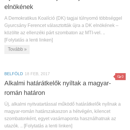
elnökének
A Demokratikus Koalíció (DK) tagjai túlnyomó többséggel
Gyurcsány Ferencet választották újra a DK elnökének –
közölte az ellenzéki párt szombaton az MTI-vel. ..
[Folytatás a lenti linken]
Tovább »
BELFÖLD
18 FEB, 2017
0
Alkalmi határátkelők nyíltak a magyar-
román határon
Új, alkalmi nyitvatartással működő határátkelők nyílnak a
magyar-román határszakaszon a hétvégén, kilencet
szombatonként, egyet vasárnaponta használhatnak az
utazók. .. [Folytatás a lenti linken]