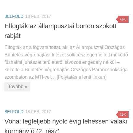
BELFÖLD
18 FEB, 2017
0
Elfogták az állampusztai börtön szökött
rabját
Elfogták az a fogvatartottat, aki az Állampusztai Országos
Büntetés-végrehajtási Intézet solti részlege mellett működő
fűzhalmi juhászat területéről távozott engedély nélkül –
közölte a Büntetés-végrehajtás Országos Parancsnoksága
szombaton az MTI-vel. .. [Folytatás a lenti linken]
Tovább »
BELFÖLD
18 FEB, 2017
0
Vona: legfeljebb nyolc évig lehessen valaki
kormányfő (2. rész)