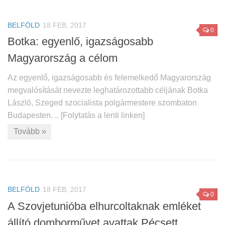
BELFÖLD
18 FEB, 2017
0
Botka: egyenlő, igazságosabb
Magyarország a célom
Az egyenlő, igazságosabb és felemelkedő Magyarország
megvalósítását nevezte leghatározottabb céljának Botka
László, Szeged szocialista polgármestere szombaton
Budapesten. .. [Folytatás a lenti linken]
Tovább »
BELFÖLD
18 FEB, 2017
0
A Szovjetunióba elhurcoltaknak emléket
állító domborművet avattak Pécsett