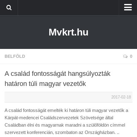
Kezdőlap
Mvkrt.hu
Miskolc
Menetrend (Miskolc) ↑
Tiszaújváros
BELFÖLD
0
Szerencs
A család fontosságát hangsúlyozták
Kazincbarcika
határon túli magyar vezetők
Belföld
2017-02-18
Életmód
A család fontosságát emelték ki határon túli magyar vezetők a
Kárpát-medencei Családszervezetek Szövetsége által
Családban élni és magyarnak maradni a szülőföldön címmel
szervezett konferencián, szombaton az Országházban. ..