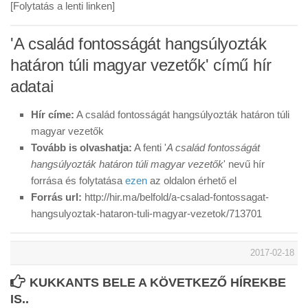
[Folytatás a lenti linken]
'A család fontosságát hangsúlyozták
határon túli magyar vezetők' című hír
adatai
Hír címe:
A család fontosságát hangsúlyozták határon túli
magyar vezetők
Tovább is olvashatja:
A fenti '
A család fontosságát
hangsúlyozták határon túli magyar vezetők
' nevű hír
forrása és folytatása
ezen
az oldalon érhető el
Forrás url:
http://hir.ma/belfold/a-csalad-fontossagat-
hangsulyoztak-hataron-tuli-magyar-vezetok/713701
2017-02-18
KUKKANTS BELE A KÖVETKEZŐ HÍREKBE
IS..