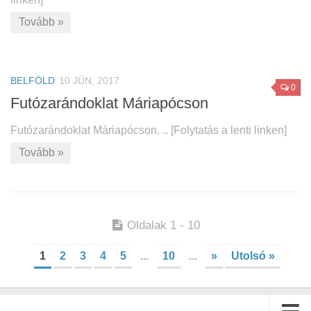
Tovább »
BELFÖLD
10 JÚN, 2017
0
Futózarándoklat Máriapócson
Futózarándoklat Máriapócson. .. [Folytatás a lenti linken]
Tovább »
Oldalak 1 - 10
1
2
3
4
5
...
10
...
»
Utolsó »