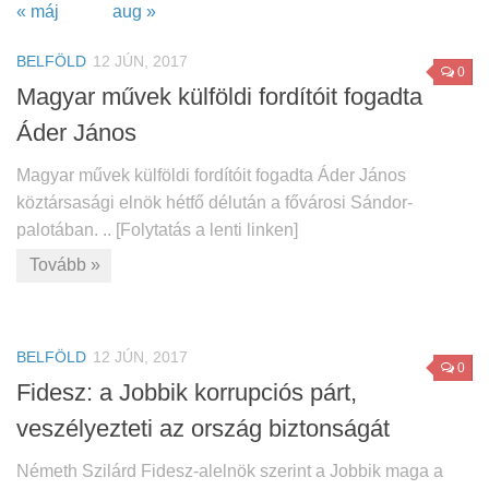
« máj
aug »
BELFÖLD
12 JÚN, 2017
0
Magyar művek külföldi fordítóit fogadta
Áder János
Magyar művek külföldi fordítóit fogadta Áder János
köztársasági elnök hétfő délután a fővárosi Sándor-
palotában. .. [Folytatás a lenti linken]
Tovább »
BELFÖLD
12 JÚN, 2017
0
Fidesz: a Jobbik korrupciós párt,
veszélyezteti az ország biztonságát
Németh Szilárd Fidesz-alelnök szerint a Jobbik maga a