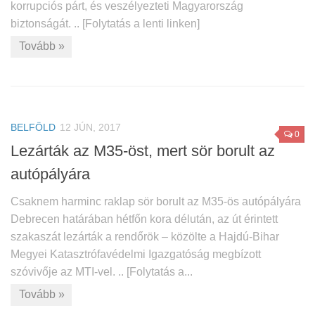
korrupciós párt, és veszélyezteti Magyarország
biztonságát. .. [Folytatás a lenti linken]
Tovább »
BELFÖLD
12 JÚN, 2017
0
Lezárták az M35-öst, mert sör borult az
autópályára
Csaknem harminc raklap sör borult az M35-ös autópályára
Debrecen határában hétfőn kora délután, az út érintett
szakaszát lezárták a rendőrök – közölte a Hajdú-Bihar
Megyei Katasztrófavédelmi Igazgatóság megbízott
szóvivője az MTI-vel. .. [Folytatás a...
Tovább »