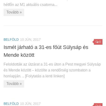
hétfőn az M1 aktuális csatorna...
Tovább »
BELFÖLD
10 JÚN, 2017
0
Ismét járható a 31-es főút Sülysáp és
Mende között
Feloldották az útzárat a 31-es úton a Pest megyei Sülysáp
és Mende között – közölte a rendőrség szombaton a
honlapján. .. [Folytatás a lenti linken]
Tovább »
BELFÖLD
10 JÚN, 2017