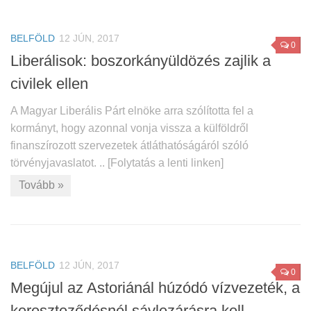
BELFÖLD
12 JÚN, 2017
0
Liberálisok: boszorkányüldözés zajlik a
civilek ellen
A Magyar Liberális Párt elnöke arra szólította fel a
kormányt, hogy azonnal vonja vissza a külföldről
finanszírozott szervezetek átláthatóságáról szóló
törvényjavaslatot. .. [Folytatás a lenti linken]
Tovább »
BELFÖLD
12 JÚN, 2017
0
Megújul az Astoriánál húzódó vízvezeték, a
kereszteződésnél sávlezárásra kell