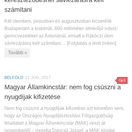
számítani
Két ütemben, júniusban és augusztusban kicserélik
Budapesten a kiskörúti, 800 milliméter átmérőjű ivóvíz-
gerincvezetéket az Astoriánál, emiatt a Rákóczi úton
sávlezárásra kell számítani. .. [Folytatás a lenti linken]
Tovább »
BELFÖLD
12 JÚN, 2017
0
Magyar Államkincstár: nem fog csúszni a
nyugdíjak kifizetése
Nem fog csúszni a nyugdíjak kifizetése azt követően sem,
hogy az Országos Nyugdíjbiztosítási Főigazgatóság
feladatait a Magyar Államkincstár (MÁK) veszi át
novembertől – mondta Dancsó József, a MÁK elnöke