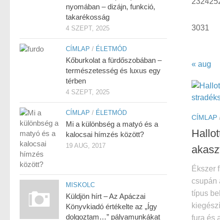
23
24
25
nyomában – dizájn, funkció,
takarékosság
30
31
4 SZEPT, 2025
CÍMLAP
/
ÉLETMÓD
Kőburkolat a fürdőszobában –
« aug
természetesség és luxus egy
térben
4 SZEPT, 2025
CÍMLAP
/
ÉLETMÓD
CÍMLAP
Mi a különbség a matyó és a
Hallot
kalocsai hímzés között?
19 AUG, 2017
akasz
Ékszer 
csupán 
MISKOLC
típus be
Küldjön hírt – Az Apáczai
kiegészí
Könyvkiadó értékelte az „Így
dolgoztam…” pályamunkákat
fura és