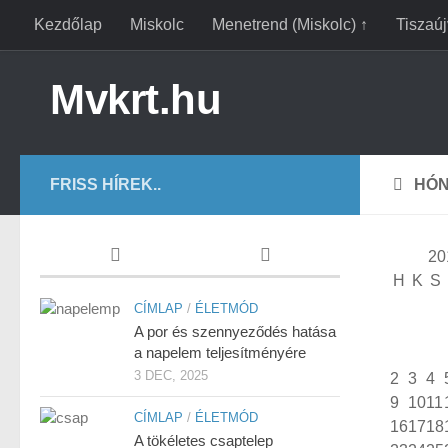
Kezdőlap
Miskolc
Menetrend (Miskolc) ↑
Tiszaú
Mvkrt.hu
FRISS HÍREK..
HÓN
20
H
K
S
CÍMLAP
/
ÉLETMÓD
A por és szennyeződés hatása
a napelem teljesítményére
3 DEC, 2025
2
3
4
9
10
11
CÍMLAP
/
ÉLETMÓD
16
17
18
A tökéletes csaptelep