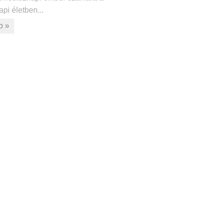
pi életben...
b »