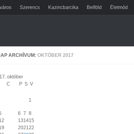
jváros
Szerencs
Kazincbarcika
Belföld
Életmód
AP ARCHÍVUM:
OKTÓBER 2017
17. október
C
P
S
V
1
5
6
7
8
12
13
14
15
19
20
21
22