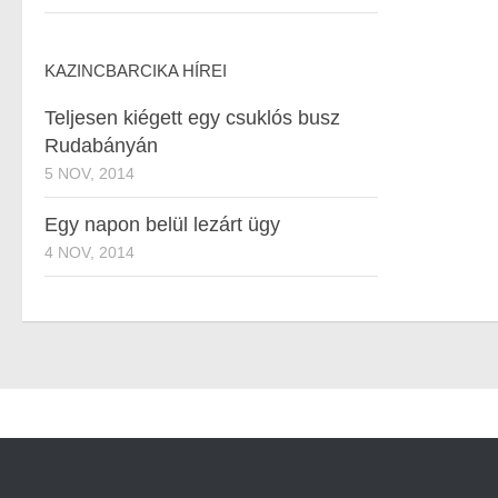
KAZINCBARCIKA HÍREI
Teljesen kiégett egy csuklós busz
Rudabányán
5 NOV, 2014
Egy napon belül lezárt ügy
4 NOV, 2014