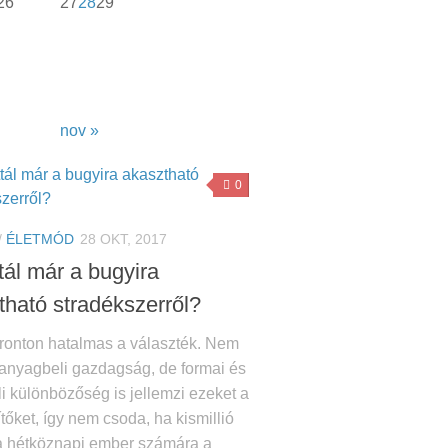
26
27
28
29
nov »
0
/
ÉLETMÓD
28 OKT, 2017
tál már a bugyira
tható stradékszerről?
fronton hatalmas a választék. Nem
anyagbeli gazdagság, de formai és
li különbözőség is jellemzi ezeket a
tőket, így nem csoda, ha kismillió
 a hétköznapi ember számára a