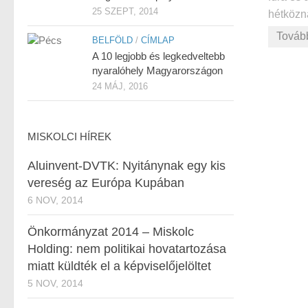
25 SZEPT, 2014
hétközna
Továb
BELFÖLD
/
CÍMLAP
A 10 legjobb és legkedveltebb
nyaralóhely Magyarországon
24 MÁJ, 2016
MISKOLCI HÍREK
Aluinvent-DVTK: Nyitánynak egy kis
vereség az Európa Kupában
6 NOV, 2014
Önkormányzat 2014 – Miskolc
Holding: nem politikai hovatartozása
miatt küldték el a képviselőjelöltet
5 NOV, 2014