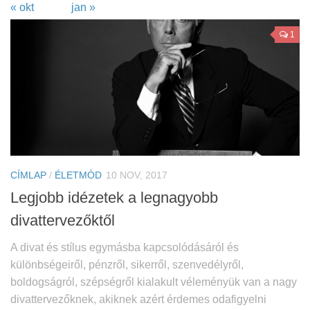
« okt
jan »
1
CÍMLAP
/
ÉLETMÓD
10 NOV, 2017
Legjobb idézetek a legnagyobb
divattervezőktől
A divat és stílus egymásba kapcsolódásáról és
különbségeiről, pénzről, sikerről, szenvedélyről,
boldogságról, szépségről kialakult véleményük van a nagy
divattervezőknek, akiknek azért érdemes odafigyelni