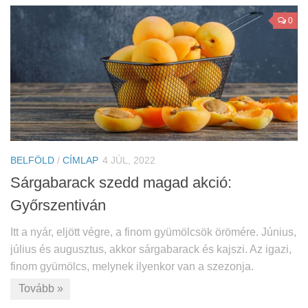
0
BELFÖLD
/
CÍMLAP
4 JÚL, 2022
Sárgabarack szedd magad akció:
Győrszentiván
Itt a nyár, eljött végre, a finom gyümölcsök örömére. Június,
július és augusztus, akkor sárgabarack és kajszi. Az igazi,
finom gyümölcs, melynek ilyenkor van a szezonja.
Tovább »