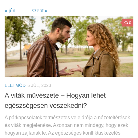
« jún
szept »
0
ÉLETMÓD
5 JÚL, 2023
A viták művészete – Hogyan lehet
egészségesen veszekedni?
A párkapcsolatok természetes velejárója a nézeteltérések
és viták megjelenése. Azonban nem mindegy, hogy ezek
hogyan zajlanak le. Az egészséges konfliktuskezelés