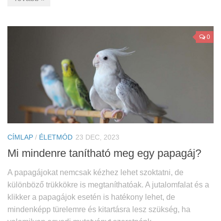
0
CÍMLAP
/
ÉLETMÓD
23 DEC, 2023
Mi mindenre tanítható meg egy papagáj?
A papagájokat nemcsak kézhez lehet szoktatni, de
különböző trükkökre is megtaníthatóak. A jutalomfalat és a
klikker a papagájok esetén is hatékony lehet, de
mindenképp türelemre és kitartásra lesz szükség, ha