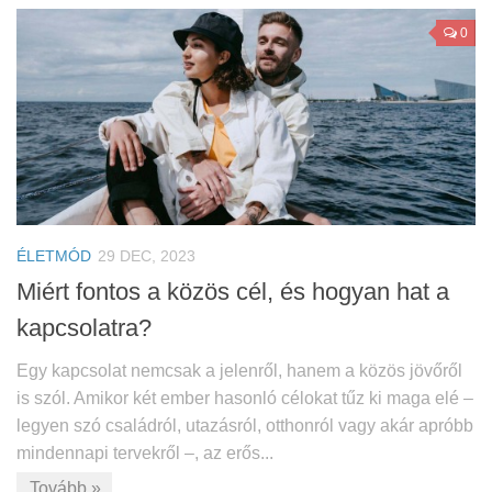
0
ÉLETMÓD
29 DEC, 2023
Miért fontos a közös cél, és hogyan hat a
kapcsolatra?
Egy kapcsolat nemcsak a jelenről, hanem a közös jövőről
is szól. Amikor két ember hasonló célokat tűz ki maga elé –
legyen szó családról, utazásról, otthonról vagy akár apróbb
mindennapi tervekről –, az erős...
Tovább »