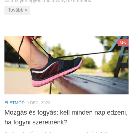
valamilyen egyedi mutatványt szeretnénk...
Tovább »
0
ÉLETMÓD
9 DEC, 2023
Mozgás és fogyás: kell minden nap edzeni,
ha fogyni szeretnénk?