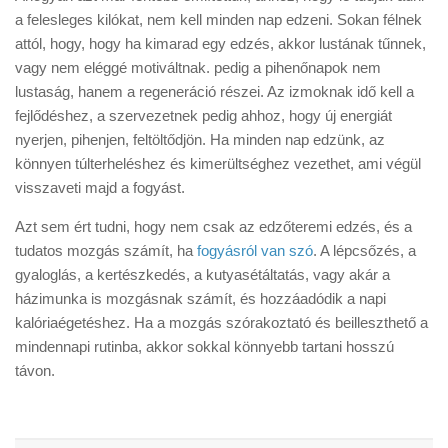
a felesleges kilókat, nem kell minden nap edzeni. Sokan félnek
attól, hogy, hogy ha kimarad egy edzés, akkor lustának tűnnek,
vagy nem eléggé motiváltnak. pedig a pihenőnapok nem
lustaság, hanem a regeneráció részei. Az izmoknak idő kell a
fejlődéshez, a szervezetnek pedig ahhoz, hogy új energiát
nyerjen, pihenjen, feltöltődjön. Ha minden nap edzünk, az
könnyen túlterheléshez és kimerültséghez vezethet, ami végül
visszaveti majd a fogyást.
Azt sem ért tudni, hogy nem csak az edzőteremi edzés, és a
tudatos mozgás számít, ha
fogyásról van szó
. A lépcsőzés, a
gyaloglás, a kertészkedés, a kutyasétáltatás, vagy akár a
házimunka is mozgásnak számít, és hozzáadódik a napi
kalóriaégetéshez. Ha a mozgás szórakoztató és beilleszthető a
mindennapi rutinba, akkor sokkal könnyebb tartani hosszú
távon.