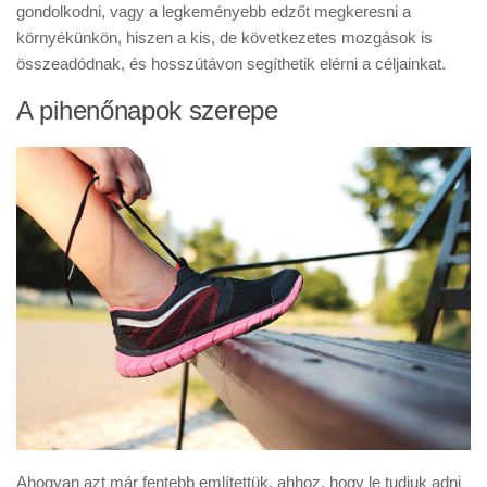
gondolkodni, vagy a legkeményebb edzőt megkeresni a
környékünkön, hiszen a kis, de következetes mozgások is
összeadódnak, és hosszútávon segíthetik elérni a céljainkat.
A pihenőnapok szerepe
Ahogyan azt már fentebb említettük, ahhoz, hogy le tudjuk adni