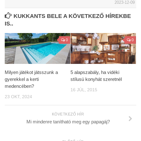
2023-12-09
KUKKANTS BELE A KÖVETKEZŐ HÍREKBE
IS..
0
0
Milyen játékot játsszunk a
5 alapszabály, ha vidéki
gyerekkel a kerti
stílusú konyhát szeretnél
medencében?
16 JÚL, 2015
23 OKT, 2024
KÖVETKEZŐ HÍR
Mi mindenre tanítható meg egy papagáj?