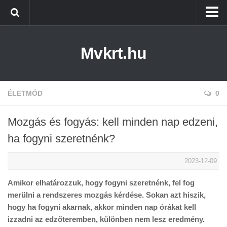
Kezdőlap
Mvkrt.hu
Miskolc
Menetrend (Miskolc) ↑
Tiszaújváros
ÉLETMÓD
0
Szerencs
Mozgás és fogyás: kell minden nap edzeni,
Kazincbarcika
ha fogyni szeretnénk?
Belföld
2023-12-09
Életmód
Amikor elhatározzuk, hogy fogyni szeretnénk, fel fog
merülni a rendszeres mozgás kérdése. Sokan azt hiszik,
hogy ha fogyni akarnak, akkor minden nap órákat kell
izzadni az edzőteremben, különben nem lesz eredmény.