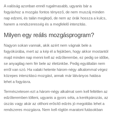
A valóság azonban ennél rugalmasabb, ugyanis bár a
fogyáshoz a mozgás fontos tényező, de nem muszáj minden
nap edzeni, és talán meglepő, de nem az órák hossza a kulcs,
hanem a rendszeresség és a megfelelő intenzitás.
Milyen egy reális mozgásprogram?
Nagyon sokan vannak, akik azért nem vágnak bele a
fogyókúrába, mert az a kép él a fejükben, hogy akkor mostantól
majd minden nap menni kell az edzőterembe, ez pedig se időbe,
se anyagilag nem fér bele az életünkbe. Pedig egyáltalán nem
erről van szó. Ha valaki hetente három-négy alkalommal végez
közepes intenzitású mozgást, annak már látványos hatása
lehet a fogyásra.
Természetesen ezt a három-négy alkalmat sem kell feltétlen az
edzőteremben tölteni, ugyanis a gyors séta, a kerékpározás, az
úszás vagy akár az otthoni erősítő edzés jó megoldás lehet a
rendszeres mozgásra. Nem kell rögtön maratoni futásokban