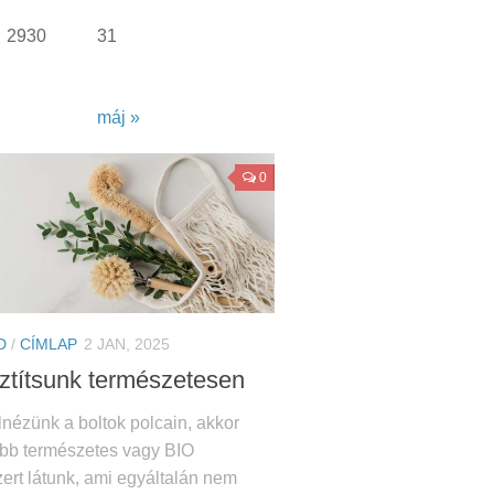
29
30
31
máj »
0
D
/
CÍMLAP
2 JAN, 2025
sztítsunk természetesen
nézünk a boltok polcain, akkor
öbb természetes vagy BIO
szert látunk, ami egyáltalán nem