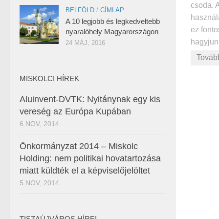
csoda. 
BELFÖLD
/
CÍMLAP
használa
A 10 legjobb és legkedveltebb
ez fonto
nyaralóhely Magyarországon
hagyjunk
24 MÁJ, 2016
Továb
MISKOLCI HÍREK
Aluinvent-DVTK: Nyitánynak egy kis
vereség az Európa Kupában
6 NOV, 2014
Önkormányzat 2014 – Miskolc
Holding: nem politikai hovatartozása
miatt küldték el a képviselőjelöltet
5 NOV, 2014
TISZAÚJVÁROS HÍREI