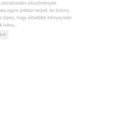
A természetes készítmények
ta egyre jobban terjed, és bizony
s lépés, hogy élhetőbb környezetet
 hátra...
b »