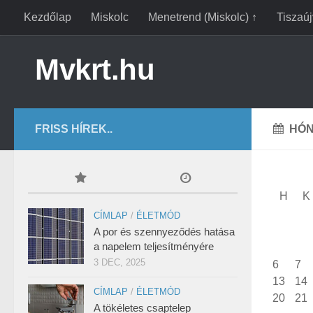
Kezdőlap
Miskolc
Menetrend (Miskolc) ↑
Tiszaú
Mvkrt.hu
FRISS HÍREK..
HÓN
H
K
CÍMLAP
/
ÉLETMÓD
A por és szennyeződés hatása
a napelem teljesítményére
3 DEC, 2025
6
7
13
14
CÍMLAP
/
ÉLETMÓD
20
21
A tökéletes csaptelep