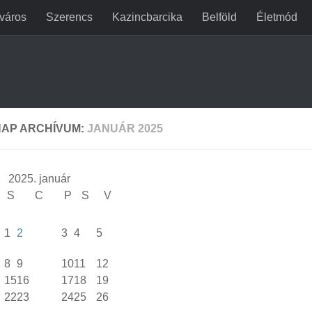
jváros
Szerencs
Kazincbarcika
Belföld
Életmód
AP ARCHÍVUM:
JANUÁR 2025
2025. január
S
C
P
S
V
1
2
3
4
5
8
9
10
11
12
15
16
17
18
19
22
23
24
25
26