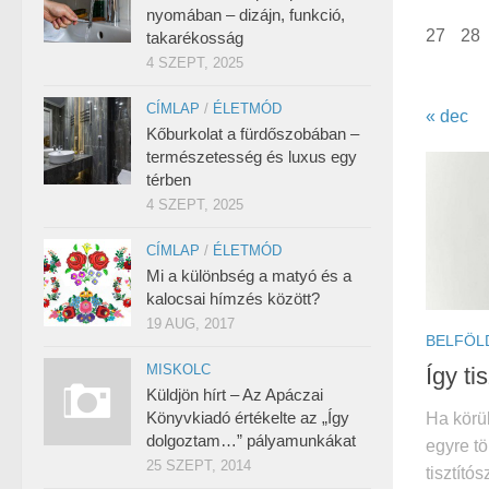
nyomában – dizájn, funkció,
27
28
takarékosság
4 SZEPT, 2025
CÍMLAP
/
ÉLETMÓD
« dec
Kőburkolat a fürdőszobában –
természetesség és luxus egy
térben
4 SZEPT, 2025
CÍMLAP
/
ÉLETMÓD
Mi a különbség a matyó és a
kalocsai hímzés között?
19 AUG, 2017
BELFÖL
MISKOLC
Így ti
Küldjön hírt – Az Apáczai
Könyvkiadó értékelte az „Így
Ha körül
dolgoztam…” pályamunkákat
egyre t
25 SZEPT, 2014
tisztító