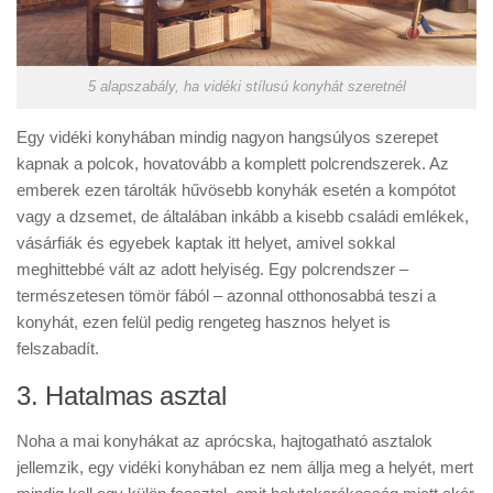
5 alapszabály, ha vidéki stílusú konyhát szeretnél
Egy vidéki konyhában mindig nagyon hangsúlyos szerepet
kapnak a polcok, hovatovább a komplett polcrendszerek. Az
emberek ezen tárolták hűvösebb konyhák esetén a kompótot
vagy a dzsemet, de általában inkább a kisebb családi emlékek,
vásárfiák és egyebek kaptak itt helyet, amivel sokkal
meghittebbé vált az adott helyiség. Egy polcrendszer –
természetesen tömör fából – azonnal otthonosabbá teszi a
konyhát, ezen felül pedig rengeteg hasznos helyet is
felszabadít.
3. Hatalmas asztal
Noha a mai konyhákat az aprócska, hajtogatható asztalok
jellemzik, egy vidéki konyhában ez nem állja meg a helyét, mert