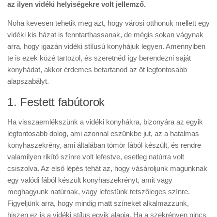
az ilyen vidéki helyiségekre volt jellemző.
Noha kevesen tehetik meg azt, hogy városi otthonuk mellett egy
vidéki kis házat is fenntarthassanak, de mégis sokan vágynak
arra, hogy igazán vidéki stílusú konyhájuk legyen. Amennyiben
te is ezek közé tartozol, és szeretnéd így berendezni saját
konyhádat, akkor érdemes betartanod az öt legfontosabb
alapszabályt.
1. Festett fabútorok
Ha visszaemlékszünk a vidéki konyhákra, bizonyára az egyik
legfontosabb dolog, ami azonnal eszünkbe jut, az a hatalmas
konyhaszekrény, ami általában tömör fából készült, és rendre
valamilyen rikító színre volt lefestve, esetleg natúrra volt
csiszolva. Az első lépés tehát az, hogy vásároljunk magunknak
egy valódi fából készült konyhaszekrényt, amit vagy
meghagyunk natúrnak, vagy lefestünk tetszőleges színre.
Figyeljünk arra, hogy mindig matt színeket alkalmazzunk,
hiszen ez is a vidéki stílus egyik alapja. Ha a szekrényen nincs