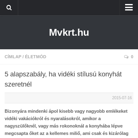
Kezdőlap
Mvkrt.hu
Miskolc
Menetrend (Miskolc) ↑
Tiszaújváros
CÍMLAP
/
ÉLETMÓD
0
Szerencs
5 alapszabály, ha vidéki stílusú konyhát
Kazincbarcika
szeretnél
Belföld
2015-07-16
Életmód
Bizonyára mindenki ápol kisebb vagy nagyobb emlékeket
vidéki vakációkról és nyaralásokról, amikor a
nagyszülőknél, vagy más rokonoknál a konyhába lépve
megcsapta őket az a kellemes miliő, ami csak és kizárólag