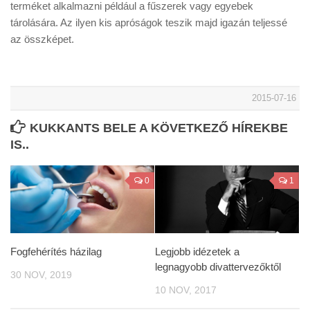
terméket alkalmazni például a fűszerek vagy egyebek
tárolására. Az ilyen kis apróságok teszik majd igazán teljessé
az összképet.
2015-07-16
KUKKANTS BELE A KÖVETKEZŐ HÍREKBE
IS..
0
1
Fogfehérítés házilag
Legjobb idézetek a
legnagyobb divattervezőktől
30 NOV, 2019
10 NOV, 2017