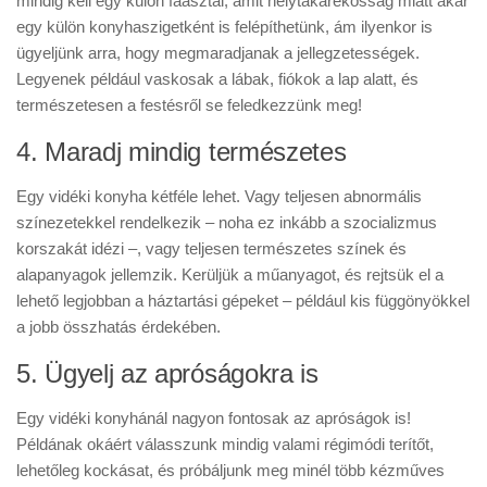
mindig kell egy külön faasztal, amit helytakarékosság miatt akár
egy külön konyhaszigetként is felépíthetünk, ám ilyenkor is
ügyeljünk arra, hogy megmaradjanak a jellegzetességek.
Legyenek például vaskosak a lábak, fiókok a lap alatt, és
természetesen a festésről se feledkezzünk meg!
4. Maradj mindig természetes
Egy vidéki konyha kétféle lehet. Vagy teljesen abnormális
színezetekkel rendelkezik – noha ez inkább a szocializmus
korszakát idézi –, vagy teljesen természetes színek és
alapanyagok jellemzik. Kerüljük a műanyagot, és rejtsük el a
lehető legjobban a háztartási gépeket – például kis függönyökkel
a jobb összhatás érdekében.
5. Ügyelj az apróságokra is
Egy vidéki konyhánál nagyon fontosak az apróságok is!
Példának okáért válasszunk mindig valami régimódi terítőt,
lehetőleg kockásat, és próbáljunk meg minél több kézműves