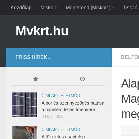
Kezdőlap
Miskolc
Menetrend (Miskolc) ↑
Tiszaú
Mvkrt.hu
FRISS HÍREK..
BELFÖ
Ala
Mag
CÍMLAP
/
ÉLETMÓD
A por és szennyeződés hatása
a napelem teljesítményére
meg
3 DEC, 2025
CÍMLAP
/
ÉLETMÓD
A tökéletes csaptelep