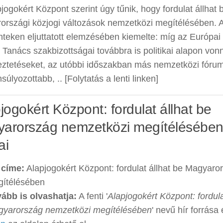
jogokért Központ szerint úgy tűnik, hogy fordulat állhat 
országi közjogi változások nemzetközi megítélésében. 
teken eljuttatott elemzésében kiemelte: míg az Európai
Tanács szakbizottságai továbbra is politikai alapon vonn
eztetéseket, az utóbbi időszakban más nemzetközi fórum
súlyozottabb, .. [Folytatás a lenti linken]
pjogokért Központ: fordulat állhat be
arország nemzetközi megítélésében'
ai
 címe:
Alapjogokért Központ: fordulat állhat be Magyar
ítélésében
ább is olvashatja:
A fenti '
Alapjogokért Központ: fordula
yarország nemzetközi megítélésében
' nevű hír forrása 