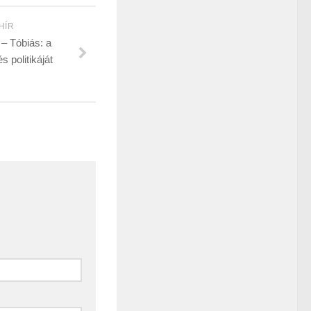
HÍR
 – Tóbiás: a
 politikáját