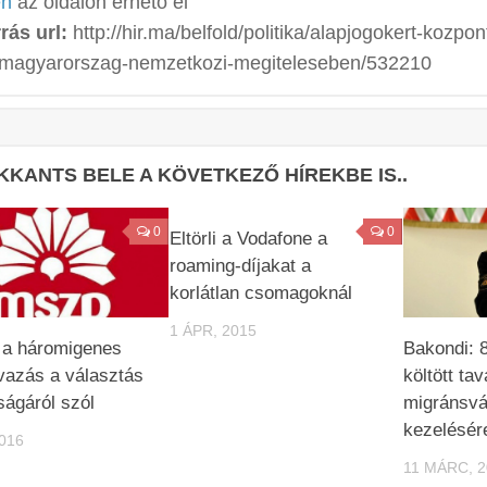
en
az oldalon érhető el
rás url:
http://hir.ma/belfold/politika/alapjogokert-kozpont
magyarorszag-nemzetkozi-megiteleseben/532210
KKANTS BELE A KÖVETKEZŐ HÍREKBE IS..
0
0
Eltörli a Vodafone a
roaming-díjakat a
korlátlan csomagoknál
1 ÁPR, 2015
 a háromigenes
Bakondi: 8
azás a választás
költött ta
ágáról szól
migránsvá
kezelésér
2016
11 MÁRC, 2