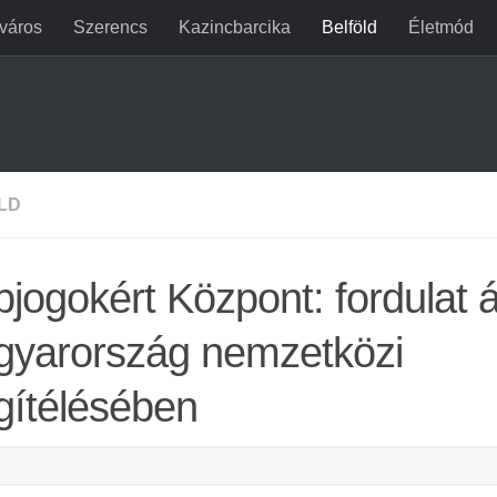
jváros
Szerencs
Kazincbarcika
Belföld
Életmód
LD
pjogokért Központ: fordulat á
yarország nemzetközi
ítélésében