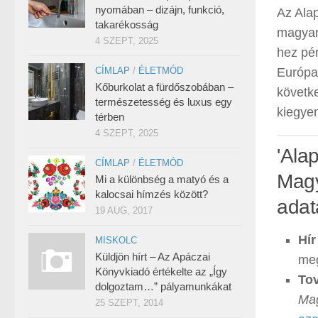
nyomában – dizájn, funkció,
Az Alap
takarékosság
magyar
4 SZEPT, 2025
hez pén
CÍMLAP
/
ÉLETMÓD
Európa 
Kőburkolat a fürdőszobában –
követk
természetesség és luxus egy
kiegyen
térben
4 SZEPT, 2025
'Ala
CÍMLAP
/
ÉLETMÓD
Magy
Mi a különbség a matyó és a
kalocsai hímzés között?
adat
19 AUG, 2017
Hír
MISKOLC
Küldjön hírt – Az Apáczai
meg
Könyvkiadó értékelte az „Így
Tov
dolgoztam…” pályamunkákat
Mag
25 SZEPT, 2014