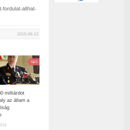
-fordulat-allhat-
2015-06-12
0
0 milliárdot
valy az állam a
lság
e
016