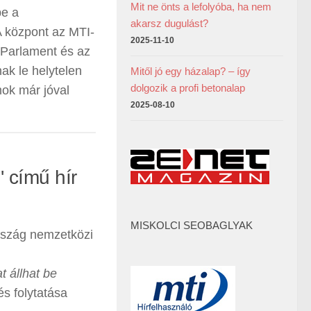
Mit ne önts a lefolyóba, ha nem
be a
akarsz dugulást?
A központ az MTI-
2025-11-10
 Parlament és az
ak le helytelen
Mitől jó egy házalap? – így
dolgozik a profi betonalap
ok már jóval
2025-08-10
 című hír
MISKOLCI SEOBAGLYAK
ország nemzetközi
t állhat be
és folytatása