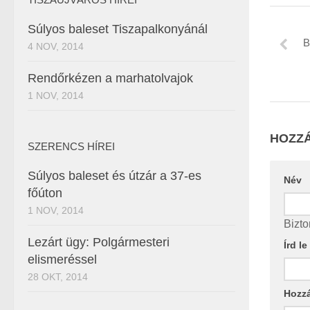
Súlyos baleset Tiszapalkonyánál
B
4 NOV, 2014
Rendőrkézen a marhatolvajok
1 NOV, 2014
HOZZÁ
SZERENCS HÍREI
Súlyos baleset és útzár a 37-es
Név
főúton
1 NOV, 2014
Bizto
Lezárt ügy: Polgármesteri
Írd l
elismeréssel
28 OKT, 2014
Hozz