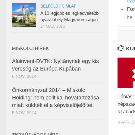
ez
BELFÖLD
/
CÍMLAP
For
A 10 legjobb és legkedveltebb
be-
nyaralóhely Magyarországon
24 MÁJ, 2016
KU
MISKOLCI HÍREK
Aluinvent-DVTK: Nyitánynak egy kis
vereség az Európa Kupában
6 NOV, 2014
Önkormányzat 2014 – Miskolc
Tóbiás:
Holding: nem politikai hovatartozása
népszav
miatt küldték el a képviselőjelöltet
szabads
5 NOV, 2014
8 ÁPR, 
TISZAÚJVÁROS HÍREI