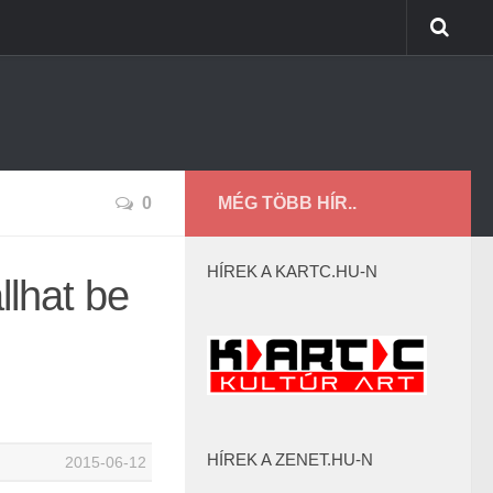
0
MÉG TÖBB HÍR..
HÍREK A KARTC.HU-N
llhat be
HÍREK A ZENET.HU-N
2015-06-12