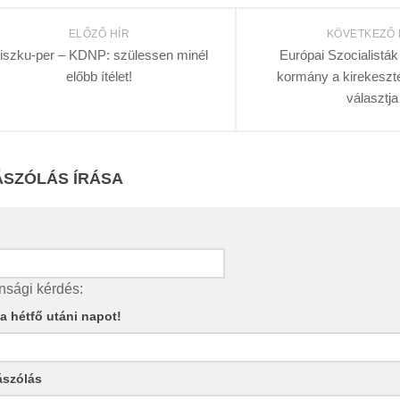
ELŐZŐ HÍR
KÖVETKEZŐ 
iszku-per – KDNP: szülessen minél
Európai Szocialisták
előbb ítélet!
kormány a kirekesztés
választja
SZÓLÁS ÍRÁSA
nsági kérdés:
e a hétfő utáni napot!
ászólás