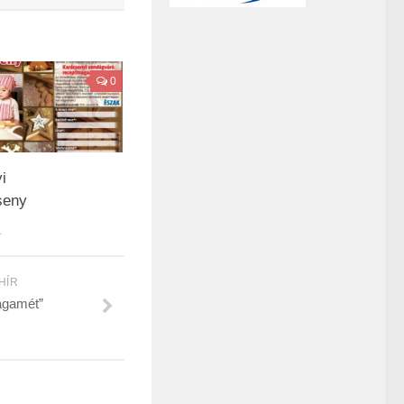
0
i
seny
4
HÍR
agamét”