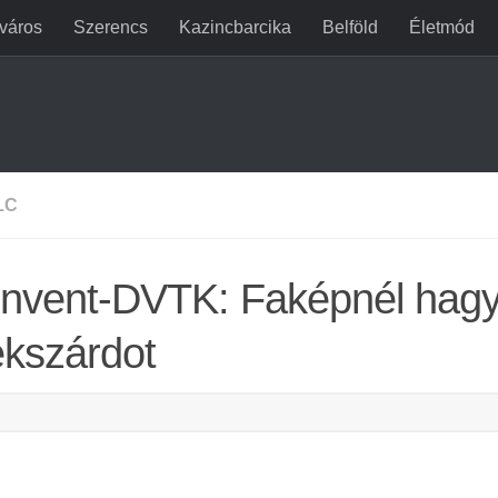
jváros
Szerencs
Kazincbarcika
Belföld
Életmód
LC
invent-DVTK: Faképnél hagy
kszárdot