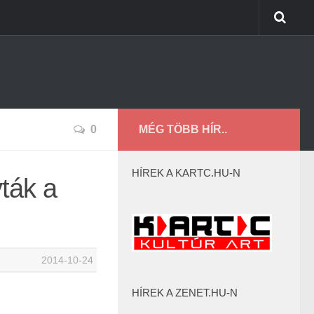
0
MÉG TÖBB HÍR..
HÍREK A KARTC.HU-N
ták a
2014-10-24
HÍREK A ZENET.HU-N