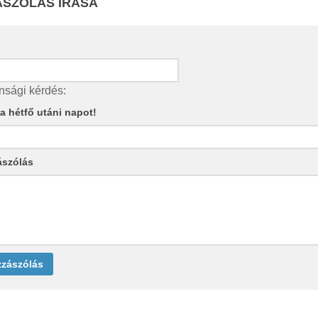
SZÓLÁS ÍRÁSA
nsági kérdés:
e a hétfő utáni napot!
ászólás