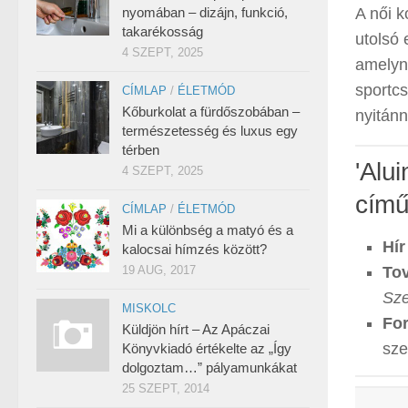
nyomában – dizájn, funkció,
A női k
takarékosság
utolsó 
4 SZEPT, 2025
amelyne
sportc
CÍMLAP
/
ÉLETMÓD
Kőburkolat a fürdőszobában –
nyitánn
természetesség és luxus egy
térben
'Alu
4 SZEPT, 2025
című
CÍMLAP
/
ÉLETMÓD
Mi a különbség a matyó és a
Hír
kalocsai hímzés között?
19 AUG, 2017
Tov
Sze
MISKOLC
For
Küldjön hírt – Az Apáczai
sze
Könyvkiadó értékelte az „Így
dolgoztam…” pályamunkákat
25 SZEPT, 2014