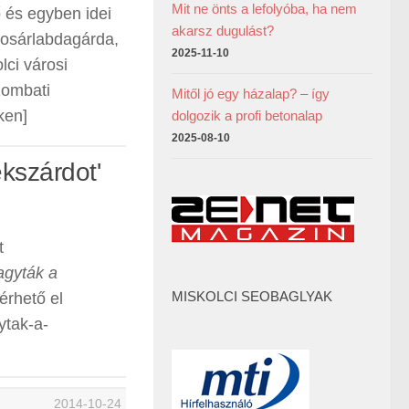
Mit ne önts a lefolyóba, ha nem
 és egyben idei
akarsz dugulást?
 kosárlabdagárda,
2025-11-10
ci városi
zombati
Mitől jó egy házalap? – így
ken]
dolgozik a profi betonalap
2025-08-10
kszárdot'
t
agyták a
MISKOLCI SEOBAGLYAK
érhető el
ytak-a-
2014-10-24