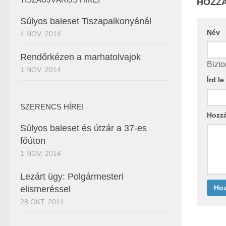
HOZZÁ
Súlyos baleset Tiszapalkonyánál
Név
4 NOV, 2014
Rendőrkézen a marhatolvajok
Bizto
1 NOV, 2014
Írd l
SZERENCS HÍREI
Hozz
Súlyos baleset és útzár a 37-es
főúton
1 NOV, 2014
Lezárt ügy: Polgármesteri
elismeréssel
28 OKT, 2014