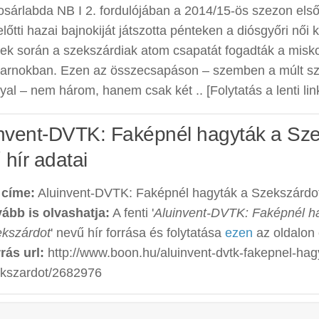
osárlabda NB I 2. fordulójában a 2014/15-ös szezon első
előtti hazai bajnokiját játszotta pénteken a diósgyőri női
k során a szekszárdiak atom csapatát fogadták a miskol
sarnokban. Ezen az összecsapáson – szemben a múlt s
yal – nem három, hanem csak két .. [Folytatás a lenti lin
invent-DVTK: Faképnél hagyták a Sze
 hír adatai
 címe:
Aluinvent-DVTK: Faképnél hagyták a Szekszárdo
ább is olvashatja:
A fenti '
Aluinvent-DVTK: Faképnél h
kszárdot
' nevű hír forrása és folytatása
ezen
az oldalon 
rás url:
http://www.boon.hu/aluinvent-dvtk-fakepnel-hag
kszardot/2682976