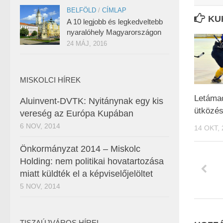
BELFÖLD
/
CÍMLAP
KU
A 10 legjobb és legkedveltebb
nyaralóhely Magyarországon
24 MÁJ, 2016
MISKOLCI HÍREK
Letáma
Aluinvent-DVTK: Nyitánynak egy kis
ütközé
vereség az Európa Kupában
6 NOV, 2014
14 OKT, 
Önkormányzat 2014 – Miskolc
Holding: nem politikai hovatartozása
miatt küldték el a képviselőjelöltet
5 NOV, 2014
TISZAÚJVÁROS HÍREI