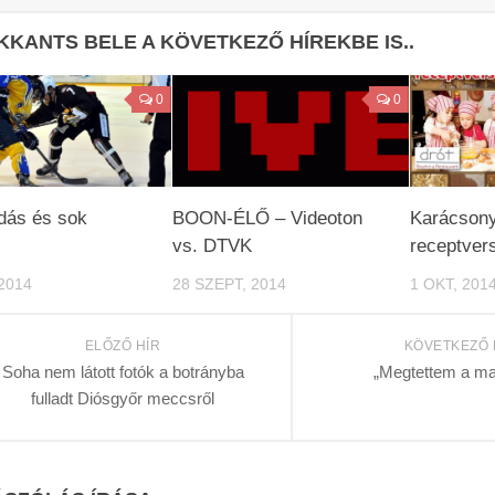
KKANTS BELE A KÖVETKEZŐ HÍREKBE IS..
0
0
dás és sok
BOON-ÉLŐ – Videoton
Karácsony
s
vs. DTVK
receptver
2014
28 SZEPT, 2014
1 OKT, 201
ELŐZŐ HÍR
KÖVETKEZŐ 
Soha nem látott fotók a botrányba
„Megtettem a m
fulladt Diósgyőr meccsről