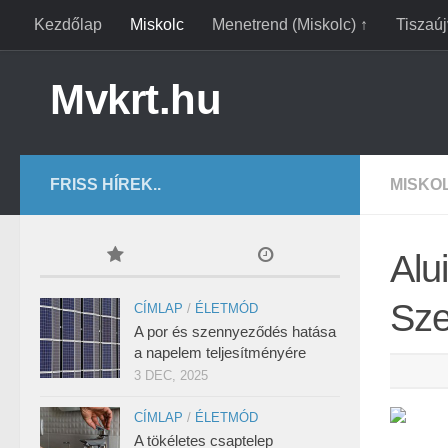
Kezdőlap
Miskolc
Menetrend (Miskolc) ↑
Tiszaú
Mvkrt.hu
FRISS HÍREK..
MISKO
Alu
Sze
CÍMLAP
/
ÉLETMÓD
A por és szennyeződés hatása
a napelem teljesítményére
3 DEC, 2025
CÍMLAP
/
ÉLETMÓD
A tökéletes csaptelep