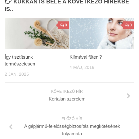
KUKKANTS BELE A KÖVETKEZŐ HÍREKBE
IS..
0
0
Így tisztítsunk
Klímával fűteni?
természetesen
4 MÁJ, 2016
2 JAN, 2025
KÖVETKEZŐ HÍR
Kortalan szerelem
ELŐZŐ HÍR
A gépjármű-felelősségbiztosítás megkötésének
folyamata