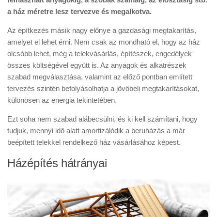
a ház méretre lesz tervezve és megalkotva.
Az építkezés másik nagy előnye a gazdasági megtakarítás,
amelyet el lehet érni. Nem csak az mondható el, hogy az ház
olcsóbb lehet, még a telekvásárlás, építészek, engedélyek
összes költségével együtt is. Az anyagok és alkatrészek
szabad megválasztása, valamint az előző pontban említett
tervezés szintén befolyásolhatja a jövőbeli megtakarításokat,
különösen az energia tekintetében.
Ezt soha nem szabad alábecsülni, és ki kell számítani, hogy
tudjuk, mennyi idő alatt amortizálódik a beruházás a már
beépített telekkel rendelkező ház vásárlásához képest.
Házépítés hátrányai