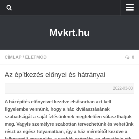
Kezdőlap
Mvkrt.hu
Miskolc
Menetrend (Miskolc) ↑
Tiszaújváros
CÍMLAP
/
ÉLETMÓD
0
Szerencs
Az építkezés előnyei és hátrányai
Kazincbarcika
2022-03-03
Belföld
A házépítés előnyeivel kezdve elsősorban azt kell
Életmód
figyelembe vennünk, hogy a ház kiválasztásának
szabadságát a saját ízlésünknek megfelelően választhatjuk
meg. Vagyis személyre szabottan tervezhetünk és vehetünk
részt az egész folyamatban, így a ház méretétől kezdve a
felhasznált anyagokig, a szobák számáig, az elosztásig stb.