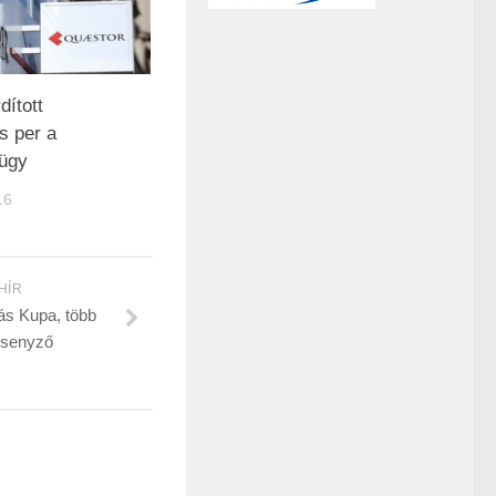
dított
s per a
ügy
16
HÍR
ás Kupa, több
rsenyző