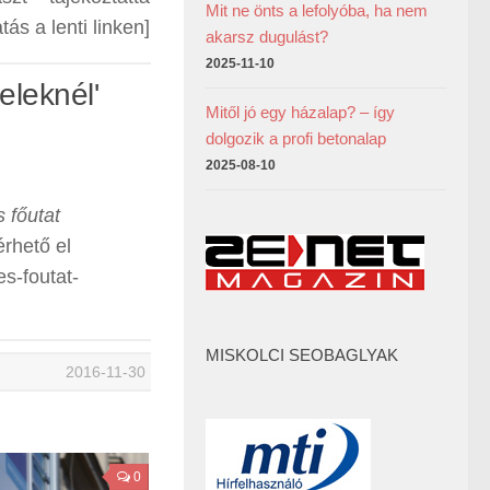
Mit ne önts a lefolyóba, ha nem
ás a lenti linken]
akarsz dugulást?
2025-11-10
eleknél'
Mitől jó egy házalap? – így
dolgozik a profi betonalap
2025-08-10
s főutat
érhető el
es-foutat-
MISKOLCI SEOBAGLYAK
2016-11-30
0