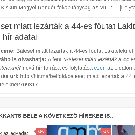
Kiskun Megyei Rendőr-főkapitányság az MTI-t. .. [Folytat
set miatt lezárták a 44-es főutat Lakit
 hír adatai
 címe:
Baleset miatt lezárták a 44-es főutat Lakiteleknél
ább is olvashatja:
A fenti '
Baleset miatt lezárták a 44-e
iteleknél
' nevű hír forrása és folytatása
ezen
az oldalon 
rás url:
http://hir.ma/belfold/baleset-miatt-lezartak-a-44-
iteleknel/709317
KKANTS BELE A KÖVETKEZŐ HÍREKBE IS..
0
0
k az agyadat