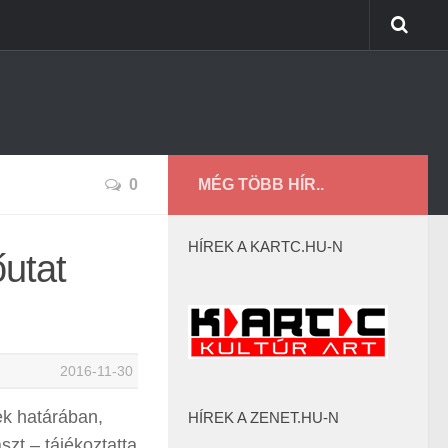
0
MÉG TÖBB HÍR..
HÍREK A KARTC.HU-N
őutat
2016-11-30
ek határában,
HÍREK A ZENET.HU-N
szt – tájékoztatta