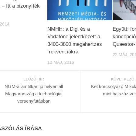
– Itt a bizonyíték
 2014
NMHH: a Digi és a
Együtt: for
Vodafone jelentkezett a
koncepció
3400-3800 megahertzes
Quaestor-
frekvenciákra
22 MÁJ, 20
12 MÁJ, 2016
ELŐZŐ HÍR
KÖVETKEZŐ 
NGM-államtitkár: jó helyen áll
Két korcsolyázó Mikul
Magyarország a technológiai
mint hatszáz ve
versenyfutásban
SZÓLÁS ÍRÁSA