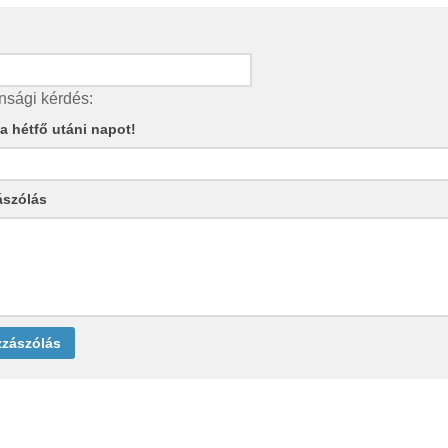
nsági kérdés:
e a hétfő utáni napot!
ászólás