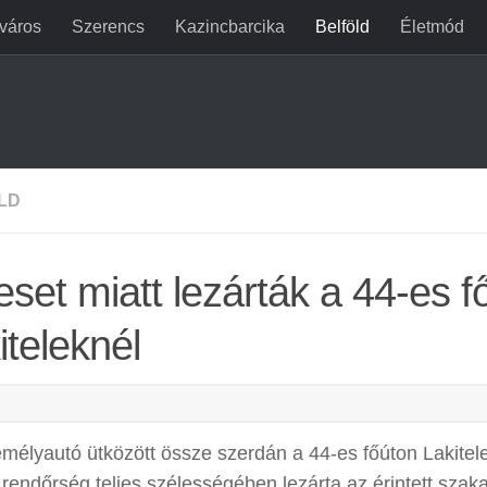
jváros
Szerencs
Kazincbarcika
Belföld
Életmód
LD
eset miatt lezárták a 44-es f
iteleknél
mélyautó ütközött össze szerdán a 44-es főúton Lakitel
 rendőrség teljes szélességében lezárta az érintett szaka