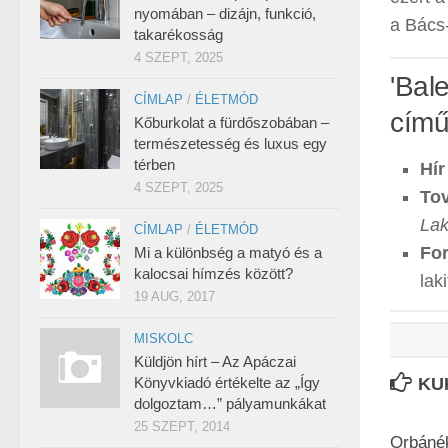
nyomában – dizájn, funkció,
a Bács-
takarékosság
4 SZEPT, 2025
'Bale
CÍMLAP
/
ÉLETMÓD
című
Kőburkolat a fürdőszobában –
természetesség és luxus egy
térben
Hír
4 SZEPT, 2025
Tov
Lak
CÍMLAP
/
ÉLETMÓD
For
Mi a különbség a matyó és a
kalocsai hímzés között?
lak
19 AUG, 2017
MISKOLC
Küldjön hírt – Az Apáczai
Könyvkiadó értékelte az „Így
KU
dolgoztam…” pályamunkákat
25 SZEPT, 2014
Orbáné