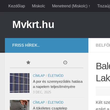
Kezdőlap
Miskolc
Menetrend (Miskolc) ↑
Tiszaú
Mvkrt.hu
FRISS HÍREK..
BELFÖ
Bal
Lak
CÍMLAP
/
ÉLETMÓD
A por és szennyeződés hatása
a napelem teljesítményére
3 DEC, 2025
Két sze
CÍMLAP
/
ÉLETMÓD
A tökéletes csaptelep
ezért a