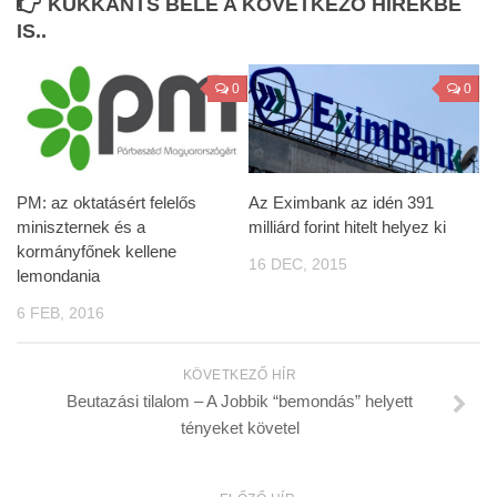
KUKKANTS BELE A KÖVETKEZŐ HÍREKBE
IS..
0
0
PM: az oktatásért felelős
Az Eximbank az idén 391
miniszternek és a
milliárd forint hitelt helyez ki
kormányfőnek kellene
16 DEC, 2015
lemondania
6 FEB, 2016
KÖVETKEZŐ HÍR
Beutazási tilalom – A Jobbik “bemondás” helyett
tényeket követel