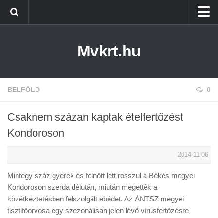
Kezdőlap
Mvkrt.hu
Miskolc
Menetrend (Miskolc) ↑
Tiszaújváros
BELFÖLD
0
Szerencs
Csaknem százan kaptak ételfertőzést
Kazincbarcika
Kondoroson
Belföld
2014-11-06
Életmód
Mintegy száz gyerek és felnőtt lett rosszul a Békés megyei
Kondoroson szerda délután, miután megették a
közétkeztetésben felszolgált ebédet. Az ÁNTSZ megyei
tisztifőorvosa egy szezonálisan jelen lévő vírusfertőzésre