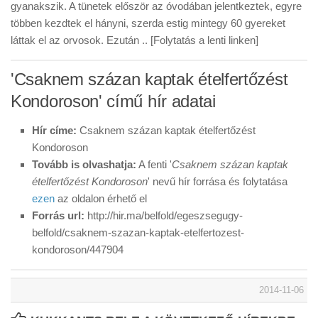
gyanakszik. A tünetek először az óvodában jelentkeztek, egyre
többen kezdtek el hányni, szerda estig mintegy 60 gyereket
láttak el az orvosok. Ezután .. [Folytatás a lenti linken]
'Csaknem százan kaptak ételfertőzést
Kondoroson' című hír adatai
Hír címe:
Csaknem százan kaptak ételfertőzést
Kondoroson
Tovább is olvashatja:
A fenti '
Csaknem százan kaptak
ételfertőzést Kondoroson
' nevű hír forrása és folytatása
ezen
az oldalon érhető el
Forrás url:
http://hir.ma/belfold/egeszsegugy-
belfold/csaknem-szazan-kaptak-etelfertozest-
kondoroson/447904
2014-11-06