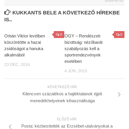
2016-12-31
KUKKANTS BELE A KÖVETKEZŐ HÍREKBE
IS..
0
0
Orbán Viktor levélben
OGY – Rendészeti
köszöntötte a hazai
bizottság: nézőbarát
zsidóságot a hanuka
szabályozás kell a
alkalmából
sportrendezvények
esetében
23 DEC, 2016
4 JÚN, 2015
KÖVETKEZŐ HÍR
Kilencven százalékos a hajléktalanok éjjeli
menedékhelyeinek kihasználtsága
ELŐZŐ HÍR
Posta: kézbesítették az Erzsébet-utalványokat a