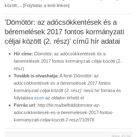
között. .. [Folytatás a lenti linken]
'Dömötör: az adócsökkentések és a
béremelések 2017 fontos kormányzati
céljai között (2. rész)' című hír adatai
Hír címe:
Dömötör: az adócsökkentések és a
béremelések 2017 fontos kormányzati céljai között (2.
rész)
Tovább is olvashatja:
A fenti '
Dömötör: az
adócsökkentések és a béremelések 2017 fontos
kormányzati céljai között (2. rész)
' nevű hír forrása és
folytatása
ezen
az oldalon érhető el
Forrás url:
http://hir.ma/belfold/domotor-az-
adocsokkentesek-es-a-beremelesek-2017-fontos-
kormanyzati-celjai-kozott-2-resz/710978