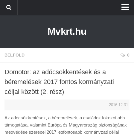
Kezdőlap
Mvkrt.hu
Miskolc
Menetrend (Miskolc) ↑
Tiszaújváros
BELFÖLD
0
Szerencs
Dömötör: az adócsökkentések és a
Kazincbarcika
béremelések 2017 fontos kormányzati
Belföld
céljai között (2. rész)
Életmód
2016-12-31
Az adócsökkentések, a béremelések, a családok fokozottabb
támogatása, valamint Európa és Magyarország biztonságának
megvédése szerepel 2017 legfontosabb kormányzati céljai