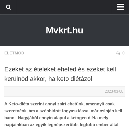
Kezdőlap
Mvkrt.hu
Miskolc
Menetrend (Miskolc) ↑
Tiszaújváros
ÉLETMÓD
0
Szerencs
Ezeket az ételeket eheted és ezeket kell
Kazincbarcika
kerülnöd akkor, ha keto diétázol
Belföld
2023-03-08
Életmód
A Keto-diéta szerint annyi zsírt ehetünk, amennyit csak
szeretnénk, ám a szénhidrát fogyasztással már csínján kell
bánni. Nagyjából ennyin alapul a ketogén diéta mely
napjainkban az egyik legnépszerűbb, legtöbb ember által