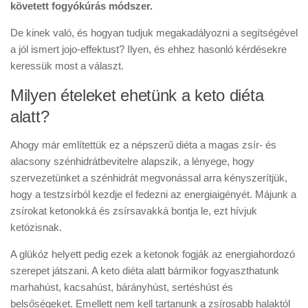
követett fogyókúrás módszer.
De kinek való, és hogyan tudjuk megakadályozni a segítségével
a jól ismert jojo-effektust? Ilyen, és ehhez hasonló kérdésekre
keressük most a választ.
Milyen ételeket ehetünk a keto diéta
alatt?
Ahogy már említettük ez a népszerű diéta a magas zsír- és
alacsony szénhidrátbevitelre alapszik, a lényege, hogy
szervezetünket a szénhidrát megvonással arra kényszerítjük,
hogy a testzsírból kezdje el fedezni az energiaigényét. Májunk a
zsírokat ketonokká és zsírsavakká bontja le, ezt hívjuk
ketózisnak.
A glükóz helyett pedig ezek a ketonok fogják az energiahordozó
szerepet játszani. A keto diéta alatt bármikor fogyaszthatunk
marhahúst, kacsahúst, bárányhúst, sertéshúst és
belsőségeket. Emellett nem kell tartanunk a zsírosabb halaktól