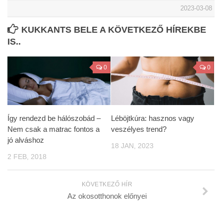
2023-03-08
KUKKANTS BELE A KÖVETKEZŐ HÍREKBE
IS..
0
0
Így rendezd be hálószobád –
Léböjtkúra: hasznos vagy
Nem csak a matrac fontos a
veszélyes trend?
jó alváshoz
18 JAN, 2023
2 FEB, 2018
KÖVETKEZŐ HÍR
Az okosotthonok előnyei