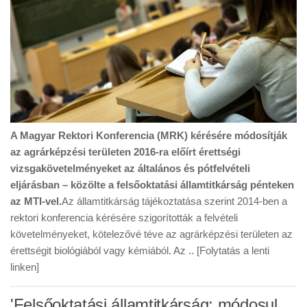
A Magyar Rektori Konferencia (MRK) kérésére módosítják
az agrárképzési területen 2016-ra előírt érettségi
vizsgakövetelményeket az általános és pótfelvételi
eljárásban – közölte a felsőoktatási államtitkárság pénteken
az MTI-vel.
Az államtitkárság tájékoztatása szerint 2014-ben a
rektori konferencia kérésére szigorították a felvételi
követelményeket, kötelezővé téve az agrárképzési területen az
érettségit biológiából vagy kémiából. Az .. [Folytatás a lenti
linken]
'Felsőoktatási államtitkárság: módosul