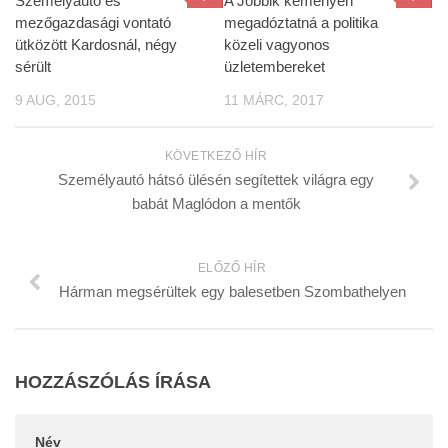
Személyautó és
A Jobbik keményen
mezőgazdasági vontató
megadóztatná a politika
ütközött Kardosnál, négy
közeli vagyonos
sérült
üzletembereket
9 AUG, 2015
11 MÁRC, 2017
KÖVETKEZŐ HÍR
Személyautó hátsó ülésén segítettek világra egy
babát Maglódon a mentők
ELŐZŐ HÍR
Hárman megsérültek egy balesetben Szombathelyen
HOZZÁSZÓLÁS ÍRÁSA
Név