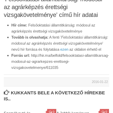
az agrárképzés érettségi
vizsgakövetelménye' című hír adatai
Hír címe:
Felsőoktatási államtitkárság: módosul az
agrárképzés érettségi vizsgakövetelménye
Tovább is olvashatja:
A fenti '
Felsőoktatási államtitkárság:
módosul az agrárképzés érettségi vizsgakövetelménye
'
nevű hír forrása és folytatása
ezen
az oldalon érhető el
Forrás url:
http://hir.ma/belfold/felsooktatasi-allamtitkarsag-
modosul-az-agrarkepzes-erettsegi-
vizsgakovetelmenye/611035
2016-01-22
KUKKANTS BELE A KÖVETKEZŐ HÍREKBE
IS..
0
0