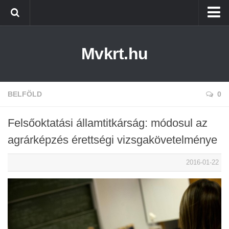
Kezdőlap
Mvkrt.hu
Miskolc
Menetrend (Miskolc) ↑
Tiszaújváros
BELFÖLD
0
Szerencs
Felsőoktatási államtitkárság: módosul az
Kazincbarcika
agrárképzés érettségi vizsgakövetelménye
Belföld
2016-01-22
Életmód