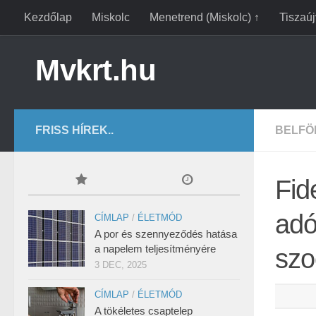
Kezdőlap
Miskolc
Menetrend (Miskolc) ↑
Tiszaú
Mvkrt.hu
FRISS HÍREK..
BELFÖ
Fid
adó
CÍMLAP
/
ÉLETMÓD
A por és szennyeződés hatása
a napelem teljesítményére
szo
3 DEC, 2025
CÍMLAP
/
ÉLETMÓD
A tökéletes csaptelep