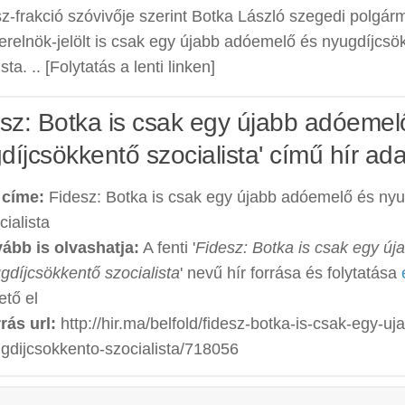
z-frakció szóvivője szerint Botka László szegedi polgá
erelnök-jelölt is csak egy újabb adóemelő és nyugdíjcsö
sta. .. [Folytatás a lenti linken]
esz: Botka is csak egy újabb adóemel
díjcsökkentő szocialista' című hír ada
 címe:
Fidesz: Botka is csak egy újabb adóemelő és nyu
cialista
ább is olvashatja:
A fenti '
Fidesz: Botka is csak egy ú
gdíjcsökkentő szocialista
' nevű hír forrása és folytatása
ető el
rás url:
http://hir.ma/belfold/fidesz-botka-is-csak-egy-u
gdijcsokkento-szocialista/718056