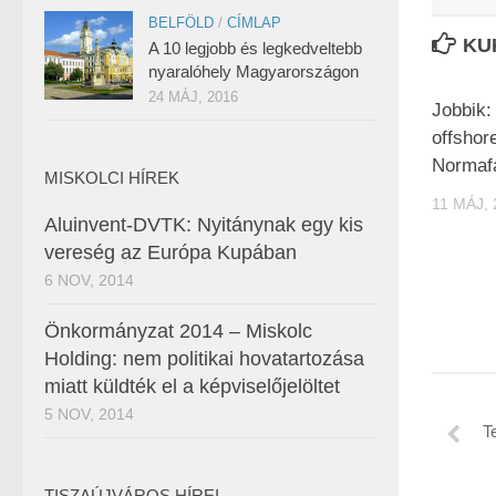
BELFÖLD
/
CÍMLAP
KU
A 10 legjobb és legkedveltebb
nyaralóhely Magyarországon
24 MÁJ, 2016
Jobbik:
offshor
Normafa
MISKOLCI HÍREK
11 MÁJ, 
Aluinvent-DVTK: Nyitánynak egy kis
vereség az Európa Kupában
6 NOV, 2014
Önkormányzat 2014 – Miskolc
Holding: nem politikai hovatartozása
miatt küldték el a képviselőjelöltet
5 NOV, 2014
T
TISZAÚJVÁROS HÍREI