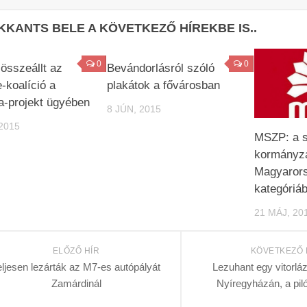
KKANTS BELE A KÖVETKEZŐ HÍREKBE IS..
0
0
 összeállt az
Bevándorlásról szóló
e-koalíció a
plakátok a fővárosban
-projekt ügyében
8 JÚN, 2015
2015
MSZP: a s
kormányzá
Magyarors
kategóriáb
21 MÁJ, 20
ELŐZŐ HÍR
KÖVETKEZŐ 
eljesen lezárták az M7-es autópályát
Lezuhant egy vitorlá
Zamárdinál
Nyíregyházán, a pil