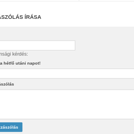
SZÓLÁS ÍRÁSA
nsági kérdés:
e a hétfő utáni napot!
ászólás