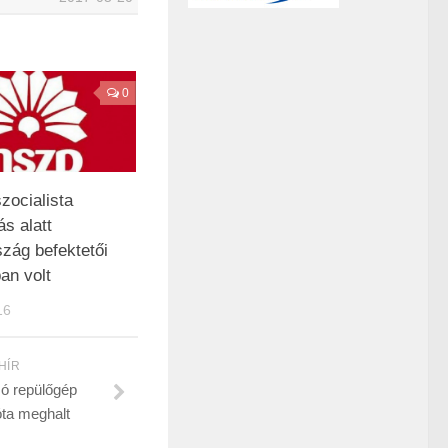
0
zocialista
s alatt
zág befektetői
an volt
16
HÍR
zó repülőgép
óta meghalt