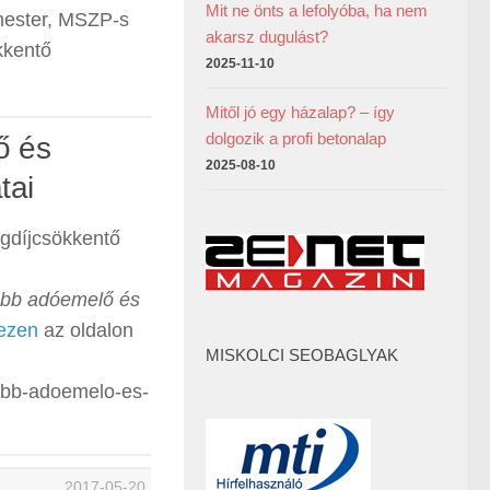
Mit ne önts a lefolyóba, ha nem
rmester, MSZP-s
akarsz dugulást?
kkentő
2025-11-10
Mitől jó egy házalap? – így
dolgozik a profi betonalap
ő és
2025-08-10
tai
gdíjcsökkentő
jabb adóemelő és
ezen
az oldalon
MISKOLCI SEOBAGLYAK
jabb-adoemelo-es-
2017-05-20