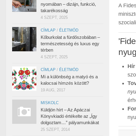
nyomában – dizájn, funkció,
A Fides
takarékosság
miniszt
4 SZEPT, 2025
szociali
CÍMLAP
/
ÉLETMÓD
Kőburkolat a fürdőszobában –
'Fid
természetesség és luxus egy
térben
nyug
4 SZEPT, 2025
Hír
CÍMLAP
/
ÉLETMÓD
szo
Mi a különbség a matyó és a
Tov
kalocsai hímzés között?
19 AUG, 2017
nyu
érh
MISKOLC
For
Küldjön hírt – Az Apáczai
Könyvkiadó értékelte az „Így
nyu
dolgoztam…” pályamunkákat
25 SZEPT, 2014