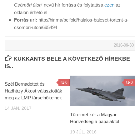
Csömöri úton
' nevű hír forrása és folytatása
ezen
az
oldalon érhető el
Forrás url:
http://hir.ma/belfold/halalos-baleset-tortent-a-
csomori-uton/695494
2016-09-30
KUKKANTS BELE A KÖVETKEZŐ HÍREKBE
IS..
0
0
Szél Bernadettet és
Hadházy Ákost választották
meg az LMP társelnökeinek
14 JAN, 2017
Türelmet kér a Magyar
Honvédség a pápaiaktól
19 JÚL, 2016