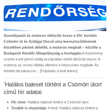
Személyautó és motoros ütközött össze a XIV. kerületi
Csömöri út és Szilágyi Dezső utca kereszteződésének
közelében péntek délelőtt, a motoros meghalt – közölte a
Budapesti Rendőr-főkapitányság a honlapján.
A közlemény
szerint a két jármű eddig tisztázatlan okból ütközött össze. A
motoros az orvosi ellátás ellenére a helyszínen meghalt. Az
érintett útszakaszon .. [Folytatás a lenti linken]
'Halálos baleset történt a Csömöri úton'
című hír adatai
Hír címe:
Halálos baleset történt a Csömöri úton
Tovább is olvashatja:
A fenti '
Halálos baleset történt a