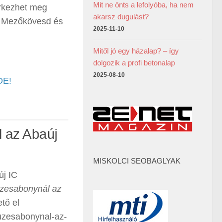
Mit ne önts a lefolyóba, ha nem
érkezhet meg
akarsz dugulást?
et Mezőkövesd és
2025-11-10
.
Mitől jó egy házalap? – így
dolgozik a profi betonalap
2025-08-10
DE!
l az Abaúj
MISKOLCI SEOBAGLYAK
új IC
üzesabonynál az
tő el
fuzesabonynal-az-