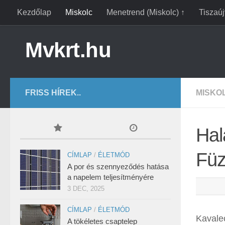
Kezdőlap
Miskolc
Menetrend (Miskolc) ↑
Tiszaú
Mvkrt.hu
FRISS HÍREK..
MISKO
Hal
Füz
CÍMLAP
/
ÉLETMÓD
A por és szennyeződés hatása
a napelem teljesítményére
3 DEC, 2025
CÍMLAP
/
ÉLETMÓD
Kavalec
A tökéletes csaptelep