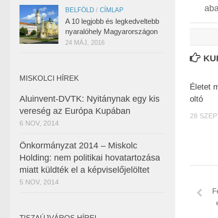
aba
BELFÖLD
/
CÍMLAP
A 10 legjobb és legkedveltebb
nyaralóhely Magyarországon
24 MÁJ, 2016
KU
MISKOLCI HÍREK
Életet 
Aluinvent-DVTK: Nyitánynak egy kis
oltó
vereség az Európa Kupában
28 SZEP
6 NOV, 2014
Önkormányzat 2014 – Miskolc
Holding: nem politikai hovatartozása
miatt küldték el a képviselőjelöltet
5 NOV, 2014
F
TISZAÚJVÁROS HÍREI