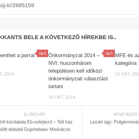
uj-ic/2685159
KKANTS BELE A KÖVETKEZŐ HÍREKBE IS..
0
0
menthet a porral
Önkormányzat 2014 –
MFE és az
NVI: huszonhárom
kategória
településen kell időközi
T, 2014
12 OKT, 20
önkormányzati választást
tartani
29 OKT, 2014
ELŐZŐ HÍR
KÖVETKEZŐ 
érfi kézilabda Eb-selejtező – Telt ház
Lezárt ügy: Polgármeste
előtt debütál Dujshebaev Miskolcon