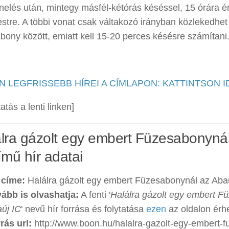
nelés után, mintegy másfél-kétórás késéssel, 15 órára 
stre. A többi vonat csak váltakozó irányban közlekedh
ony között, emiatt kell 15-20 perces késésre számítani
N LEGFRISSEBB HÍREI A CÍMLAPON: KATTINTSON I
tatás a lenti linken]
álra gázolt egy embert Füzesabonyná
ímű hír adatai
 címe:
Halálra gázolt egy embert Füzesabonynál az Aba
ább is olvashatja:
A fenti '
Halálra gázolt egy embert F
új IC
' nevű hír forrása és folytatása
ezen
az oldalon érhe
rás url:
http://www.boon.hu/halalra-gazolt-egy-embert-