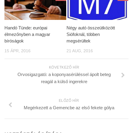
Handó Tünde: európai
Négy autó összeütközött
élmezőnyben a magyar
Siófoknál, többen
bíróságok
megsérültek
15 ÁPR, 2016
21 AUG, 2016
KÖVETKEZŐ HÍR
Orvosigazgató: a koponyasérüléssel ápolt beteg
reagál a külső ingerekre
ELŐZŐ HÍR
Megérkezett a Gemencbe az első fekete gólya