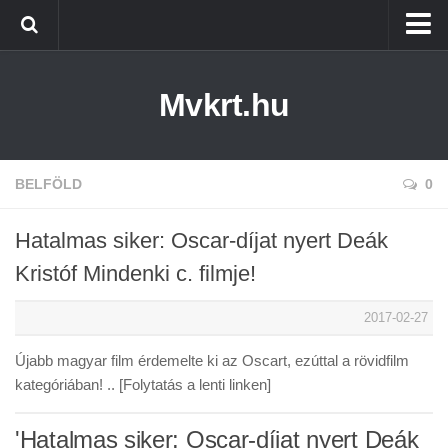
Kezdőlap
Mvkrt.hu
Miskolc
Menetrend (Miskolc) ↑
Tiszaújváros
BELFÖLD
0
Szerencs
Hatalmas siker: Oscar-díjat nyert Deák
Kazincbarcika
Kristóf Mindenki c. filmje!
Belföld
2017-02-27
Életmód
Újabb magyar film érdemelte ki az Oscart, ezúttal a rövidfilm
kategóriában! .. [Folytatás a lenti linken]
'Hatalmas siker: Oscar-díjat nyert Deák