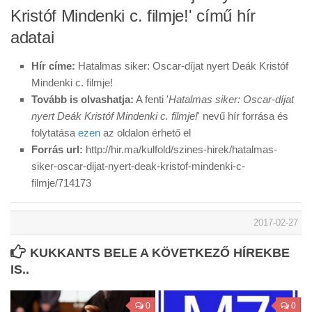
Kristóf Mindenki c. filmje!' című hír
adatai
Hír címe:
Hatalmas siker: Oscar-díjat nyert Deák Kristóf
Mindenki c. filmje!
Tovább is olvashatja:
A fenti '
Hatalmas siker: Oscar-díjat
nyert Deák Kristóf Mindenki c. filmje!
' nevű hír forrása és
folytatása
ezen
az oldalon érhető el
Forrás url:
http://hir.ma/kulfold/szines-hirek/hatalmas-
siker-oscar-dijat-nyert-deak-kristof-mindenki-c-
filmje/714173
2017-02-27
KUKKANTS BELE A KÖVETKEZŐ HÍREKBE
IS..
0
0