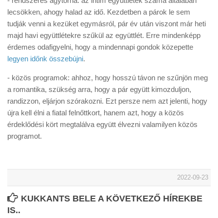
- rendszeres ágytorna: az intim együttlétek száma általában
lecsökken, ahogy halad az idő. Kezdetben a párok le sem
tudják venni a kezüket egymásról, pár év után viszont már heti
majd havi együttlétekre szűkül az együttlét. Erre mindenképp
érdemes odafigyelni, hogy a mindennapi gondok közepette
legyen időnk összebújni
.
- közös programok: ahhoz, hogy hosszú távon ne szűnjön meg
a romantika, szükség arra, hogy a pár együtt kimozduljon,
randizzon, eljárjon szórakozni. Ezt persze nem azt jelenti, hogy
újra kell élni a fiatal felnőttkort, hanem azt, hogy a közös
érdeklődési kört megtalálva együtt élvezni valamilyen közös
programot.
2022-09-23
KUKKANTS BELE A KÖVETKEZŐ HÍREKBE
IS..