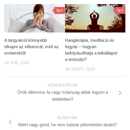
0
0
A tárgyakról könnyebb
Hangterápia, meditáció és
elkapni az influenzát, mint az
fogyás – hogyan
emberektől
befolyásolhatja a lelkiállapot
a testsúlyt?
28 JÚN, 2015
18 SZEPT, 2023
KÖVETKEZŐ HÍR
Örök dilemma: fa vagy műanyag ablak legyen a
tetőtérben?
ELŐZŐ HÍR
Miért nagy gond, ha nem tudunk pihentetően aludni?