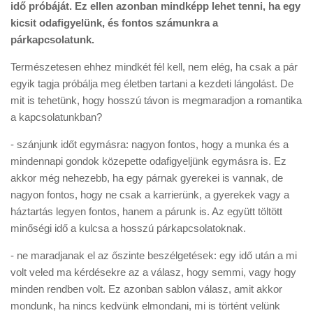
idő próbáját. Ez ellen azonban mindképp lehet tenni, ha egy
kicsit odafigyelünk, és fontos számunkra a
párkapcsolatunk.
Természetesen ehhez mindkét fél kell, nem elég, ha csak a pár
egyik tagja próbálja meg életben tartani a kezdeti lángolást. De
mit is tehetünk, hogy hosszú távon is megmaradjon a romantika
a kapcsolatunkban?
- szánjunk időt egymásra: nagyon fontos, hogy a munka és a
mindennapi gondok közepette odafigyeljünk egymásra is. Ez
akkor még nehezebb, ha egy párnak gyerekei is vannak, de
nagyon fontos, hogy ne csak a karrierünk, a gyerekek vagy a
háztartás legyen fontos, hanem a párunk is. Az együtt töltött
minőségi idő a kulcsa a hosszú párkapcsolatoknak.
- ne maradjanak el az őszinte beszélgetések: egy idő után a mi
volt veled ma kérdésekre az a válasz, hogy semmi, vagy hogy
minden rendben volt. Ez azonban sablon válasz, amit akkor
mondunk, ha nincs kedvünk elmondani, mi is történt velünk