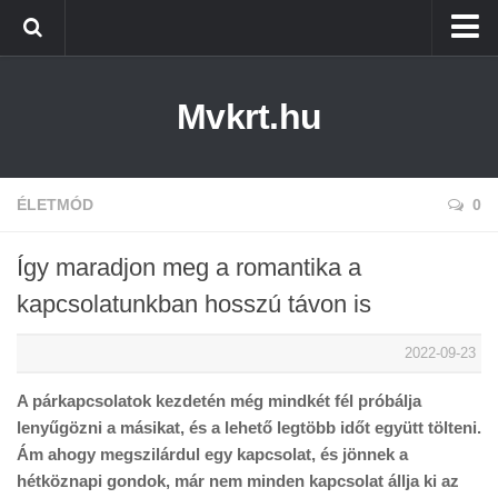
Kezdőlap
Mvkrt.hu
Miskolc
Menetrend (Miskolc) ↑
Tiszaújváros
ÉLETMÓD
0
Szerencs
Így maradjon meg a romantika a
Kazincbarcika
kapcsolatunkban hosszú távon is
Belföld
2022-09-23
Életmód
A párkapcsolatok kezdetén még mindkét fél próbálja
lenyűgözni a másikat, és a lehető legtöbb időt együtt tölteni.
Ám ahogy megszilárdul egy kapcsolat, és jönnek a
hétköznapi gondok, már nem minden kapcsolat állja ki az