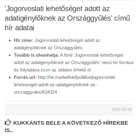
'Jogorvoslati lehetőséget adott az
adatigénylőknek az Országgyűlés' című
hír adatai
Hír címe:
Jogorvoslati lehetőséget adott az
adatigénylőknek az Országgyűlés
Tovább is olvashatja:
A fenti '
Jogorvoslati lehetőséget
adott az adatigénylőknek az Országgyűlés
' nevű hír forrása
és folytatása
ezen
az oldalon érhető el
Forrás url:
http://hir.ma/belfold/politika/jogorvoslati-
lehetoseget-adott-az-adatigenyloknek-az-
orszaggyules/634324
2016-03-30
KUKKANTS BELE A KÖVETKEZŐ HÍREKBE
IS..