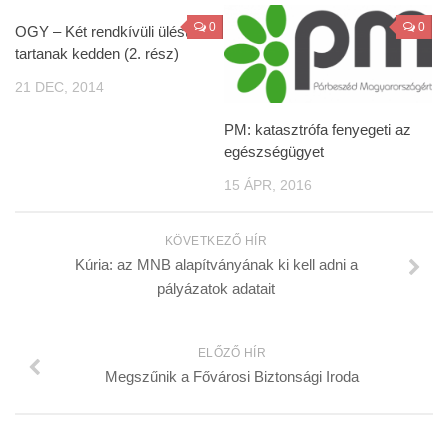
0
0
OGY – Két rendkívüli ülést
tartanak kedden (2. rész)
21 DEC, 2014
PM: katasztrófa fenyegeti az
egészségügyet
15 ÁPR, 2016
KÖVETKEZŐ HÍR
Kúria: az MNB alapítványának ki kell adni a
pályázatok adatait
ELŐZŐ HÍR
Megszűnik a Fővárosi Biztonsági Iroda