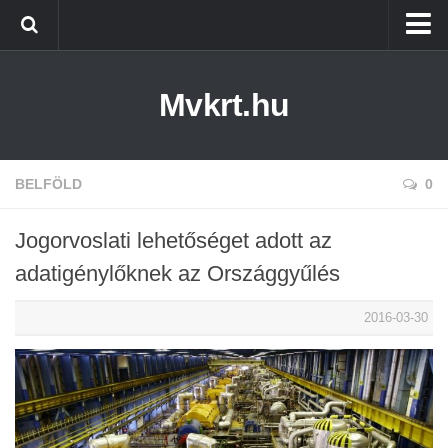
Kezdőlap
Mvkrt.hu
Miskolc
Menetrend (Miskolc) ↑
Tiszaújváros
BELFÖLD
0
Szerencs
Jogorvoslati lehetőséget adott az
Kazincbarcika
adatigénylőknek az Országgyűlés
Belföld
2016-03-30
Életmód