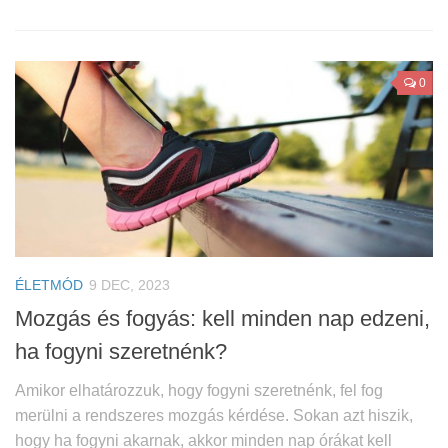
0
ÉLETMÓD
9 DEC, 2023
Mozgás és fogyás: kell minden nap edzeni,
ha fogyni szeretnénk?
Amikor elhatározzuk, hogy fogyni szeretnénk, fel fog
merülni a rendszeres mozgás kérdése. Sokan azt hiszik,
hogy ha fogyni akarnak, akkor minden nap órákat kell