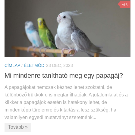
0
CÍMLAP
/
ÉLETMÓD
23 DEC, 2023
Mi mindenre tanítható meg egy papagáj?
A papagájokat nemcsak kézhez lehet szoktatni, de
különböző trükkökre is megtaníthatóak. A jutalomfalat és a
klikker a papagájok esetén is hatékony lehet, de
mindenképp türelemre és kitartásra lesz szükség, ha
valamilyen egyedi mutatványt szeretnénk...
Tovább »