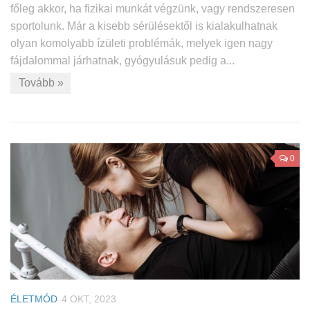
főleg akkor, ha fizikai munkát végzünk, vagy rendszeresen
sportolunk. Már a kisebb sérülésektől is kialakulhatnak
olyan komolyabb ízületi problémák, melyek igen nagy
fájdalommal járhatnak, gyógyulásuk pedig a...
Tovább »
0
ÉLETMÓD
4 OKT, 2023