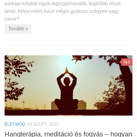
párkapcsolatok egyik legizgalmasabb, legélőbb része
lehet. Akkor miért övezi mégis gyakran szégyen vagy
zavar?
Tovább »
0
ÉLETMÓD
18 SZEPT, 2023
Hangterápia, meditáció és fogyás – hogyan