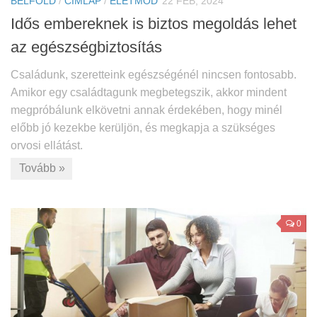
BELFÖLD
/
CÍMLAP
/
ÉLETMÓD
22 FEB, 2024
Idős embereknek is biztos megoldás lehet
az egészségbiztosítás
Családunk, szeretteink egészségénél nincsen fontosabb.
Amikor egy családtagunk megbetegszik, akkor mindent
megpróbálunk elkövetni annak érdekében, hogy minél
előbb jó kezekbe kerüljön, és megkapja a szükséges
orvosi ellátást.
Tovább »
0