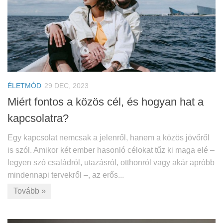
ÉLETMÓD
29 DEC, 2023
Miért fontos a közös cél, és hogyan hat a
kapcsolatra?
Egy kapcsolat nemcsak a jelenről, hanem a közös jövőről
is szól. Amikor két ember hasonló célokat tűz ki maga elé –
legyen szó családról, utazásról, otthonról vagy akár apróbb
mindennapi tervekről –, az erős...
Tovább »