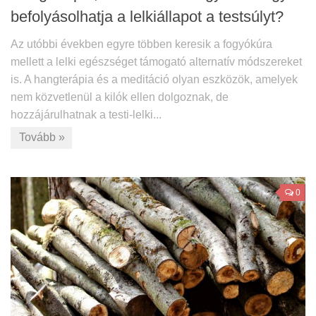
befolyásolhatja a lelkiállapot a testsúlyt?
Az utóbbi években egyre többen keresik a fogyókúra
mellett a lelki egészséget támogató alternatív módszereket
is. A hangterápia és a meditáció olyan eszközök, amelyek
nem közvetlenül a kilók ellen dolgoznak, de
hozzájárulhatnak a testi-lelki...
Tovább »
0