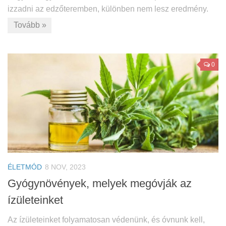
izzadni az edzőteremben, különben nem lesz eredmény.
Tovább »
0
ÉLETMÓD
8 NOV, 2023
Gyógynövények, melyek megóvják az
ízületeinket
Az ízületeinket folyamatosan védenünk, és óvnunk kell,