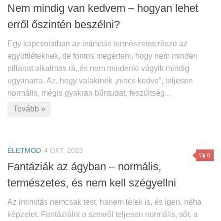
Nem mindig van kedvem – hogyan lehet
erről őszintén beszélni?
Egy kapcsolatban az intimitás természetes része az
együttléteknek, de fontos megérteni, hogy nem minden
pillanat alkalmas rá, és nem mindenki vágyik mindig
ugyanarra. Az, hogy valakinek „nincs kedve”, teljesen
normális, mégis gyakran bűntudat, feszültség...
Tovább »
ÉLETMÓD
4 OKT, 2023
0
Fantáziák az ágyban – normális,
természetes, és nem kell szégyellni
Az intimitás nemcsak test, hanem lélek is, és igen, néha
képzelet. Fantáziálni a szexről teljesen normális, sőt, a