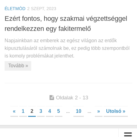
ÉLETMÓD
2 SZEPT, 2023
Ezért fontos, hogy szakmai végzettséggel
rendelkezzen egy fakitermelő
Napjainkban az emberek az egész világon az erdők
kipusztulásáról számolnak be, ez pedig több szempontból
is komoly problémákat jelenthet.
Tovább »
Oldalak 2 - 13
«
1
2
3
4
5
...
10
...
»
Utolsó »