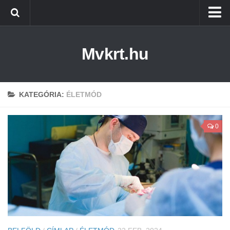
Kezdőlap
Mvkrt.hu
Miskolc
Menetrend (Miskolc) ↑
Tiszaújváros
KATEGÓRIA:
ÉLETMÓD
Szerencs
0
Kazincbarcika
Belföld
Életmód