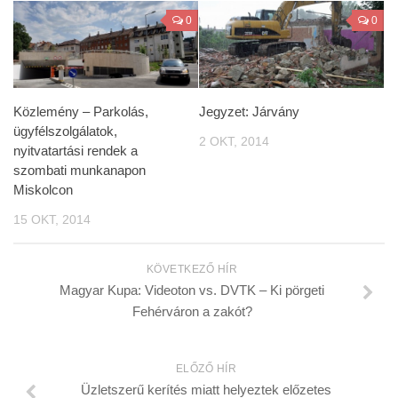
0
0
Közlemény – Parkolás,
Jegyzet: Járvány
ügyfélszolgálatok,
2 OKT, 2014
nyitvatartási rendek a
szombati munkanapon
Miskolcon
15 OKT, 2014
KÖVETKEZŐ HÍR
Magyar Kupa: Videoton vs. DVTK – Ki pörgeti
Fehérváron a zakót?
ELŐZŐ HÍR
Üzletszerű kerítés miatt helyeztek előzetes