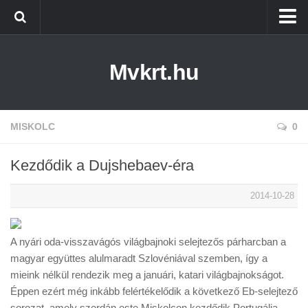
Kezdőlap
Mvkrt.hu
Miskolc
Menetrend (Miskolc) ↑
Tiszaújváros
MISKOLC
0
Szerencs
Kezdődik a Dujshebaev-éra
Kazincbarcika
2014-10-28
Belföld
Életmód
A nyári oda-visszavágós világbajnoki selejtezős párharcban a
magyar együttes alulmaradt Szlovéniával szemben, így a
mieink nélkül rendezik meg a januári, katari világbajnokságot.
Éppen ezért még inkább felértékelődik a következő Eb-selejtező
sorozat, amely szerdán este Miskolcon kezdődik Portugália