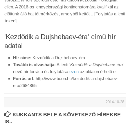
ellen. A 2016-os lengyelországi kontinenstornára kvalifikál az
előttünk álló hat tétmérkőzés, amelyből kettőt .. [Folytatás a lenti
linken]
'Kezdődik a Dujshebaev-éra' című hír
adatai
Hír címe:
Kezdődik a Dujshebaev-éra
Tovább is olvashatja:
A fenti '
Kezdődik a Dujshebaev-éra
'
nevű hír forrása és folytatása
ezen
az oldalon érhető el
Forrás url:
http://www.boon.hu/kezdodik-a-dujshebaev-
era/2684865
2014-10-28
KUKKANTS BELE A KÖVETKEZŐ HÍREKBE
IS..