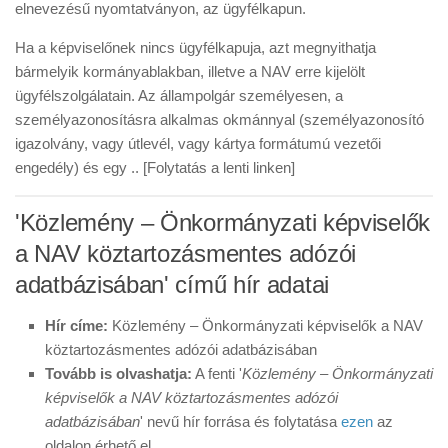
elnevezésű nyomtatványon, az ügyfélkapun.
Ha a képviselőnek nincs ügyfélkapuja, azt megnyithatja
bármelyik kormányablakban, illetve a NAV erre kijelölt
ügyfélszolgálatain. Az állampolgár személyesen, a
személyazonosításra alkalmas okmánnyal (személyazonosító
igazolvány, vagy útlevél, vagy kártya formátumú vezetői
engedély) és egy .. [Folytatás a lenti linken]
'Közlemény – Önkormányzati képviselők
a NAV köztartozásmentes adózói
adatbázisában' című hír adatai
Hír címe:
Közlemény – Önkormányzati képviselők a NAV
köztartozásmentes adózói adatbázisában
Tovább is olvashatja:
A fenti '
Közlemény – Önkormányzati
képviselők a NAV köztartozásmentes adózói
adatbázisában
' nevű hír forrása és folytatása
ezen
az
oldalon érhető el