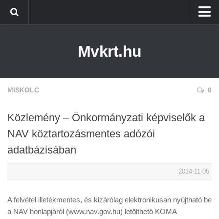
Kezdőlap
Mvkrt.hu
Miskolc
Menetrend (Miskolc) ↑
Tiszaújváros
MISKOLC
0
Szerencs
Közlemény – Önkormányzati képviselők a
Kazincbarcika
NAV köztartozásmentes adózói
Belföld
adatbázisában
Életmód
2014-11-05
A felvétel illetékmentes, és kizárólag elektronikusan nyújtható be
a NAV honlapjáról (www.nav.gov.hu) letölthető KOMA