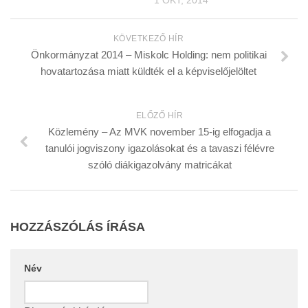
1 OKT, 2014
KÖVETKEZŐ HÍR
Önkormányzat 2014 – Miskolc Holding: nem politikai
hovatartozása miatt küldték el a képviselőjelöltet
ELŐZŐ HÍR
Közlemény – Az MVK november 15-ig elfogadja a
tanulói jogviszony igazolásokat és a tavaszi félévre
szóló diákigazolvány matricákat
HOZZÁSZÓLÁS ÍRÁSA
Név