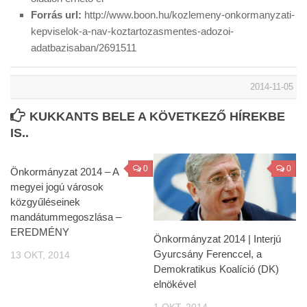
Forrás url:
http://www.boon.hu/kozlemeny-onkormanyzati-
kepviselok-a-nav-koztartozasmentes-adozoi-
adatbazisaban/2691511
2014-11-05
KUKKANTS BELE A KÖVETKEZŐ HÍREKBE
IS..
0
0
Önkormányzat 2014 – A
megyei jogú városok
közgyűléseinek
mandátummegoszlása –
EREDMÉNY
Önkormányzat 2014 | Interjú
Gyurcsány Ferenccel, a
13 OKT, 2014
Demokratikus Koalíció (DK)
elnökével