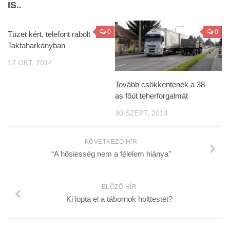
IS..
0
0
Tüzet kért, telefont rabolt
Taktaharkányban
17 OKT, 2014
Tovább csökkentenék a 38-
as főút teherforgalmát
30 SZEPT, 2014
KÖVETKEZŐ HÍR
“A hősiesség nem a félelem hiánya”
ELŐZŐ HÍR
Ki lopta el a tábornok holttestét?