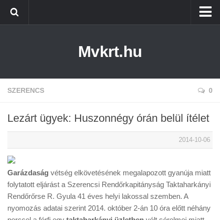
Kezdőlap
Mvkrt.hu
Miskolc
Menetrend (Miskolc) ↑
Tiszaújváros
SZERENCS
0
Szerencs
Lezárt ügyek: Huszonnégy órán belül ítélet
Kazincbarcika
2014-10-06
Belföld
Életmód
Garázdaság
vétség elkövetésének megalapozott gyanúja miatt
folytatott eljárást a Szerencsi Rendőrkapitányság Taktaharkányi
Rendőrőrse R. Gyula 41 éves helyi lakossal szemben. A
nyomozás adatai szerint 2014. október 2-án 10 óra előtt néhány
perccel a férfi egy
taktaharkányi üzletben
vélt sérelmei miatt