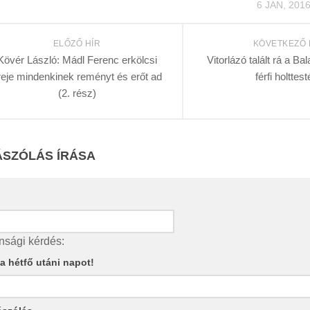
6 JAN, 201
ELŐZŐ HÍR
KÖVETKEZŐ 
Kövér László: Mádl Ferenc erkölcsi
Vitorlázó talált rá a Ba
reje mindenkinek reményt és erőt ad
férfi holttes
(2. rész)
SZÓLÁS ÍRÁSA
nsági kérdés:
e a hétfő utáni napot!