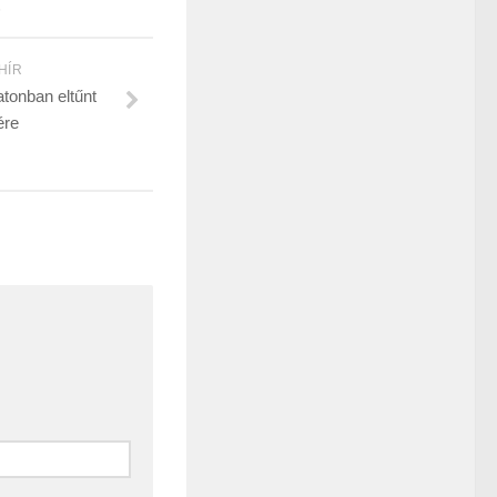
6
HÍR
latonban eltűnt
tére