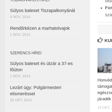
old
For
Súlyos baleset Tiszapalkonyánál
sza
4 NOV, 2014
Rendőrkézen a marhatolvajok
1 NOV, 2014
KU
SZERENCS HÍREI
Súlyos baleset és útzár a 37-es
főúton
1 NOV, 2014
Honvéde
támoga
Lezárt ügy: Polgármesteri
egészs
elismeréssel
járadék
28 OKT, 2014
19 OKT, 