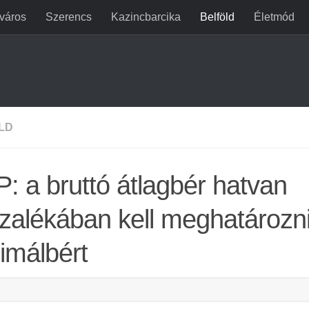
jváros
Szerencs
Kazincbarcika
Belföld
Életmód
LD
: a bruttó átlagbér hatvan
zalékában kell meghatározni
imálbért