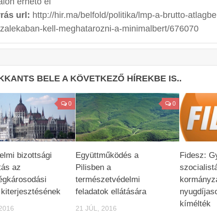
alon érhető el
rás url:
http://hir.ma/belfold/politika/lmp-a-brutto-atlagb
zalekaban-kell-meghatarozni-a-minimalbert/676070
KKANTS BELE A KÖVETKEZŐ HÍREKBE IS..
0
0
lmi bizottsági
Együttműködés a
Fidesz: G
tás az
Pilisben a
szocialist
égkárosodási
természetvédelmi
kormányzá
 kiterjesztésének
feladatok ellátására
nyugdíjas
kímélték
2016
21 JÚL, 2016