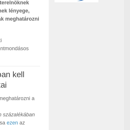
zterelnöknek
nek lényege,
ák meghatározni
i
lentmondásos
an kell
ai
 meghatározni a
an százalékában
tása
ezen
az