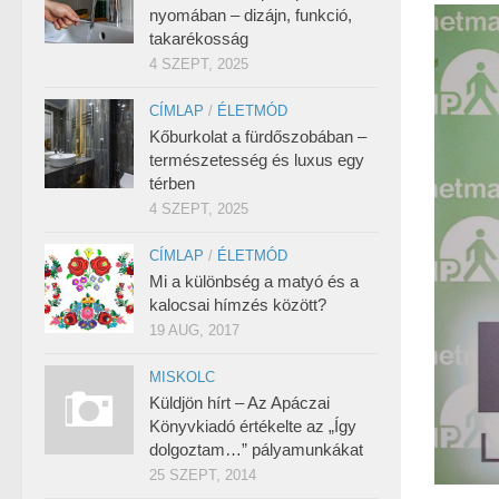
nyomában – dizájn, funkció,
takarékosság
4 SZEPT, 2025
CÍMLAP
/
ÉLETMÓD
Kőburkolat a fürdőszobában –
természetesség és luxus egy
térben
4 SZEPT, 2025
CÍMLAP
/
ÉLETMÓD
Mi a különbség a matyó és a
kalocsai hímzés között?
19 AUG, 2017
MISKOLC
Küldjön hírt – Az Apáczai
Könyvkiadó értékelte az „Így
dolgoztam…” pályamunkákat
25 SZEPT, 2014