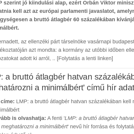
 szerint jó kiindulási alap, ezért Orbán Viktor minis
tnia kell azt az európai parlamenti javaslatot, amely
gységesen a bruttó átlagbér 60 százalékában kívánj
málbért.
rnadett, az ellenzéki párt társelnöke vasárnapi budapest
ájékoztatóján azt mondta: a kormány az utóbbi időben el
zatokat adott ki arról, .. [Folytatás a lenti linken]
: a bruttó átlagbér hatvan százalékáb
atározni a minimálbért' című hír adat
 címe:
LMP: a bruttó átlagbér hatvan százalékában kell
imálbért
ább is olvashatja:
A fenti '
LMP: a bruttó átlagbér hatv
l meghatározni a minimálbért
' nevű hír forrása és folyta