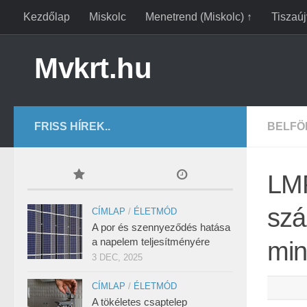
Kezdőlap
Miskolc
Menetrend (Miskolc) ↑
Tiszaú
Mvkrt.hu
FRISS HÍREK..
BELFÖ
LMP
szá
CÍMLAP
/
ÉLETMÓD
A por és szennyeződés hatása
a napelem teljesítményére
min
3 DEC, 2025
CÍMLAP
/
ÉLETMÓD
A tökéletes csaptelep