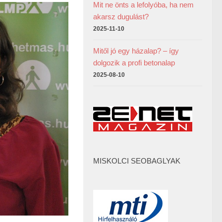
Mit ne önts a lefolyóba, ha nem
akarsz dugulást?
2025-11-10
Mitől jó egy házalap? – így
dolgozik a profi betonalap
2025-08-10
MISKOLCI SEOBAGLYAK