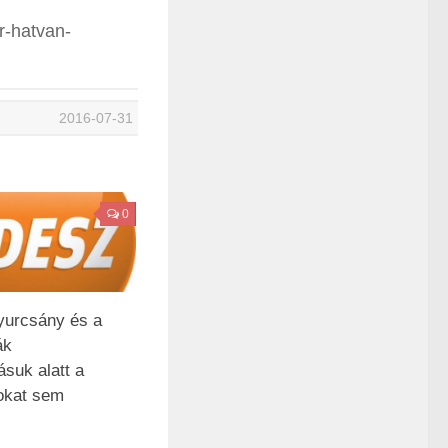
er-hatvan-
2016-07-31
0
yurcsány és a
ák
suk alatt a
okat sem