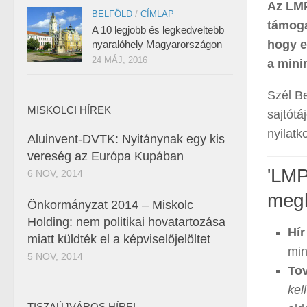
Az LMP
BELFÖLD
/
CÍMLAP
támoga
A 10 legjobb és legkedveltebb
hogy e
nyaralóhely Magyarországon
24 MÁJ, 2016
a mini
Szél Be
MISKOLCI HÍREK
sajtót
nyilatko
Aluinvent-DVTK: Nyitánynak egy kis
vereség az Európa Kupában
'LMP
6 NOV, 2014
megh
Önkormányzat 2014 – Miskolc
Holding: nem politikai hovatartozása
Hír
miatt küldték el a képviselőjelöltet
min
5 NOV, 2014
Tov
kel
TISZAÚJVÁROS HÍREI