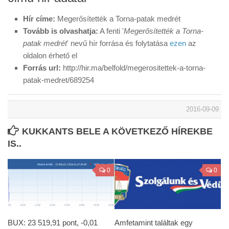
Hír címe:
Megerősítették a Torna-patak medrét
Tovább is olvashatja:
A fenti '
Megerősítették a Torna-
patak medrét
' nevű hír forrása és folytatása
ezen
az
oldalon érhető el
Forrás url:
http://hir.ma/belfold/megerositettek-a-torna-
patak-medret/689254
2016-09-09
KUKKANTS BELE A KÖVETKEZŐ HÍREKBE
IS..
0
0
BUX: 23 519,91 pont, -0,01
Amfetamint találtak egy