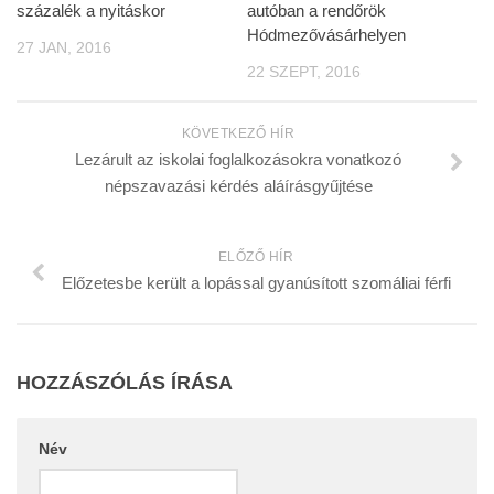
százalék a nyitáskor
autóban a rendőrök
Hódmezővásárhelyen
27 JAN, 2016
22 SZEPT, 2016
KÖVETKEZŐ HÍR
Lezárult az iskolai foglalkozásokra vonatkozó
népszavazási kérdés aláírásgyűjtése
ELŐZŐ HÍR
Előzetesbe került a lopással gyanúsított szomáliai férfi
HOZZÁSZÓLÁS ÍRÁSA
Név