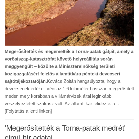
Megerősítették és megemelték a Torna-patak gátját, amely a
vörösiszap-katasztrófát követő helyreállítás során
meggyengült – közölte a Miniszterelnökség területi
közigazgatásért felelős államtitkára pénteki devecseri
sajtótájékoztatóján.
Kovács Zoltán hangsúlyozta, hogy a
devecseriek értékeit védi az 1,6 kilométer hosszan megerősített
meder, mely korábban a villámárvizek által leginkább
veszélyeztetett szakasz volt. Az államtitkár felidézte: a ..
[Folytatás a lenti linken]
'Megerősítették a Torna-patak medrét'
című hír adatai