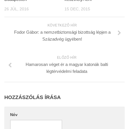
26 JÚL, 2016
15 DEC, 2015
KÖVETKEZŐ HÍR
Fodor Gábor: a nemzetbiztonsági bizottság lépjen a
Századvég ügyében!
ELŐZŐ HÍR
Hamarosan véget ér a magyar katonák balti
légtérvédelmi feladata
HOZZÁSZÓLÁS ÍRÁSA
Név