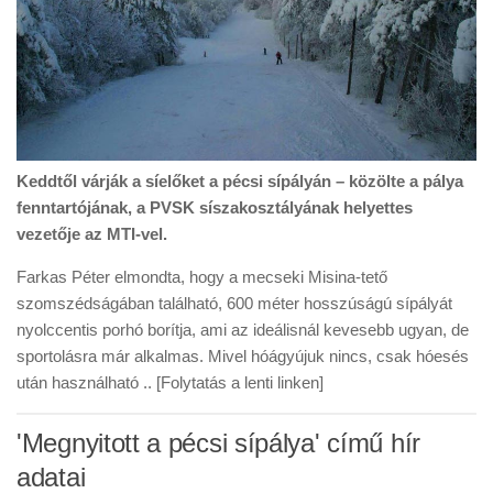
Keddtől várják a síelőket a pécsi sípályán – közölte a pálya
fenntartójának, a PVSK síszakosztályának helyettes
vezetője az MTI-vel.
Farkas Péter elmondta, hogy a mecseki Misina-tető
szomszédságában található, 600 méter hosszúságú sípályát
nyolccentis porhó borítja, ami az ideálisnál kevesebb ugyan, de
sportolásra már alkalmas. Mivel hóágyújuk nincs, csak hóesés
után használható .. [Folytatás a lenti linken]
'Megnyitott a pécsi sípálya' című hír
adatai