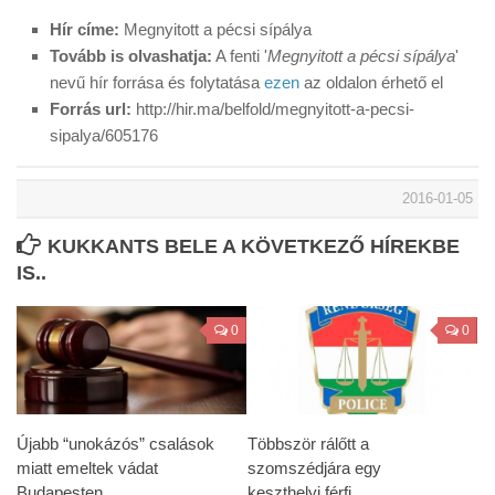
Hír címe:
Megnyitott a pécsi sípálya
Tovább is olvashatja:
A fenti '
Megnyitott a pécsi sípálya
'
nevű hír forrása és folytatása
ezen
az oldalon érhető el
Forrás url:
http://hir.ma/belfold/megnyitott-a-pecsi-
sipalya/605176
2016-01-05
KUKKANTS BELE A KÖVETKEZŐ HÍREKBE
IS..
0
0
Újabb “unokázós” csalások
Többször rálőtt a
miatt emeltek vádat
szomszédjára egy
Budapesten
keszthelyi férfi