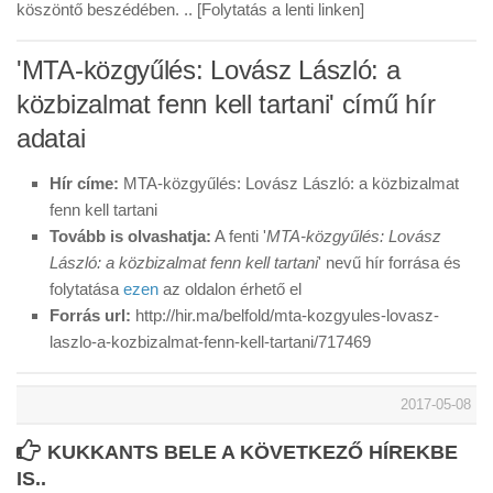
köszöntő beszédében. .. [Folytatás a lenti linken]
'MTA-közgyűlés: Lovász László: a
közbizalmat fenn kell tartani' című hír
adatai
Hír címe:
MTA-közgyűlés: Lovász László: a közbizalmat
fenn kell tartani
Tovább is olvashatja:
A fenti '
MTA-közgyűlés: Lovász
László: a közbizalmat fenn kell tartani
' nevű hír forrása és
folytatása
ezen
az oldalon érhető el
Forrás url:
http://hir.ma/belfold/mta-kozgyules-lovasz-
laszlo-a-kozbizalmat-fenn-kell-tartani/717469
2017-05-08
KUKKANTS BELE A KÖVETKEZŐ HÍREKBE
IS..