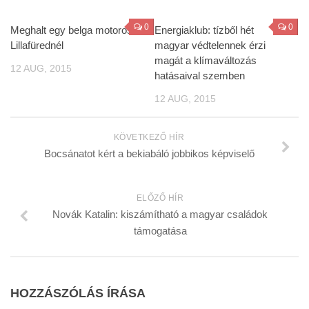
0
0
Meghalt egy belga motoros
Energiaklub: tízből hét
Lillafürednél
magyar védtelennek érzi
magát a klímaváltozás
12 AUG, 2015
hatásaival szemben
12 AUG, 2015
KÖVETKEZŐ HÍR
Bocsánatot kért a bekiabáló jobbikos képviselő
ELŐZŐ HÍR
Novák Katalin: kiszámítható a magyar családok
támogatása
HOZZÁSZÓLÁS ÍRÁSA