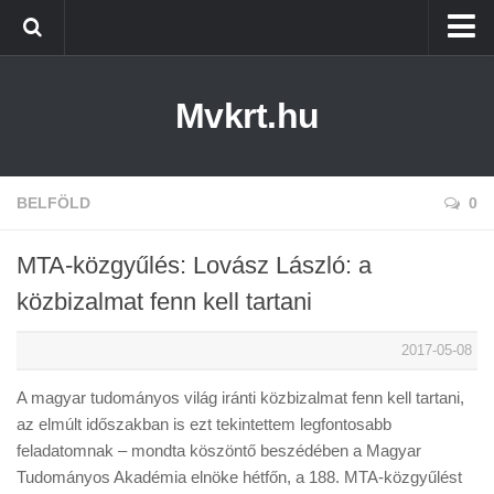
Kezdőlap
Mvkrt.hu
Miskolc
Menetrend (Miskolc) ↑
Tiszaújváros
BELFÖLD
0
Szerencs
MTA-közgyűlés: Lovász László: a
Kazincbarcika
közbizalmat fenn kell tartani
Belföld
2017-05-08
Életmód
A magyar tudományos világ iránti közbizalmat fenn kell tartani,
az elmúlt időszakban is ezt tekintettem legfontosabb
feladatomnak – mondta köszöntő beszédében a Magyar
Tudományos Akadémia elnöke hétfőn, a 188. MTA-közgyűlést