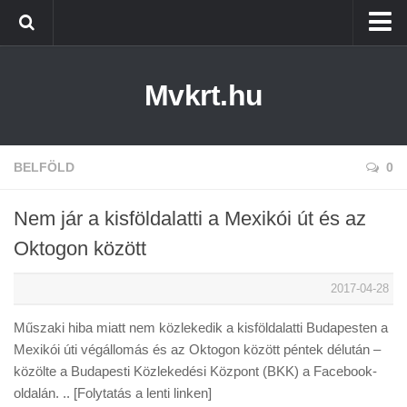
Kezdőlap
Mvkrt.hu
Miskolc
Menetrend (Miskolc) ↑
Tiszaújváros
BELFÖLD
0
Szerencs
Nem jár a kisföldalatti a Mexikói út és az
Kazincbarcika
Oktogon között
Belföld
2017-04-28
Életmód
Műszaki hiba miatt nem közlekedik a kisföldalatti Budapesten a
Mexikói úti végállomás és az Oktogon között péntek délután –
közölte a Budapesti Közlekedési Központ (BKK) a Facebook-
oldalán. .. [Folytatás a lenti linken]