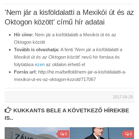
'Nem jár a kisföldalatti a Mexikói út és az
Oktogon között' című hír adatai
Hír címe:
Nem jár a kisföldalatti a Mexikói út és az
Oktogon között
Tovább is olvashatja:
A fenti '
Nem jár a kisföldalatti a
Mexikói út és az Oktogon között
' nevű hír forrása és
folytatása
ezen
az oldalon érhető el
Forrás url:
http://hir.ma/belfold/nem-jar-a-kisfoldalatti-a-
mexikoi-ut-es-az-oktogon-kozott/717067
2017-04-28
KUKKANTS BELE A KÖVETKEZŐ HÍREKBE
IS..
0
0