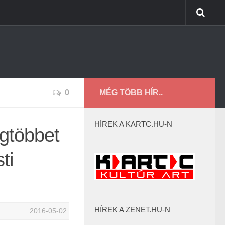
0
MÉG TÖBB HÍR..
HÍREK A KARTC.HU-N
gtöbbet
ti
HÍREK A ZENET.HU-N
2016-05-02