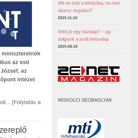
Mit ne önts a lefolyóba, ha nem
akarsz dugulást?
2025-11-10
Mitől jó egy házalap? – így
dolgozik a profi betonalap
2025-08-10
 miniszterelnök
ikus az esti
 József, az
őpont Intézet
MISKOLCI SEOBAGLYAK
t .. [Folytatás a
zereplő