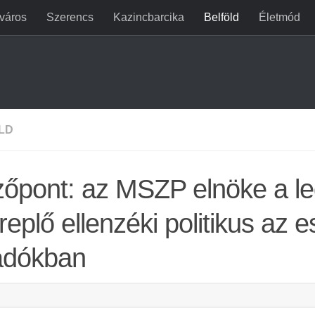
jváros
Szerencs
Kazincbarcika
Belföld
Életmód
LD
őpont: az MSZP elnöke a le
replő ellenzéki politikus az es
adókban