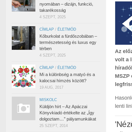
nyomában – dizájn, funkció,
takarékosság
4 SZEPT, 2025
CÍMLAP
/
ÉLETMÓD
Kőburkolat a fürdőszobában –
természetesség és luxus egy
térben
Az elő
4 SZEPT, 2025
volt a
híradó
CÍMLAP
/
ÉLETMÓD
Mi a különbség a matyó és a
MSZP e
kalocsai hímzés között?
legfri
19 AUG, 2017
Hasonló
MISKOLC
lenti li
Küldjön hírt – Az Apáczai
Könyvkiadó értékelte az „Így
dolgoztam…” pályamunkákat
'Néz
25 SZEPT, 2014