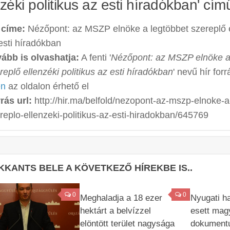
zéki politikus az esti híradókban' cím
 címe:
Nézőpont: az MSZP elnöke a legtöbbet szereplő el
esti híradókban
ább is olvashatja:
A fenti '
Nézőpont: az MSZP elnöke a
replő ellenzéki politikus az esti híradókban
' nevű hír for
en
az oldalon érhető el
rás url:
http://hir.ma/belfold/nezopont-az-mszp-elnoke-a
replo-ellenzeki-politikus-az-esti-hiradokban/645769
KKANTS BELE A KÖVETKEZŐ HÍREKBE IS..
0
0
Meghaladja a 18 ezer
Nyugati h
hektárt a belvízzel
esett mag
elöntött terület nagysága
dokument