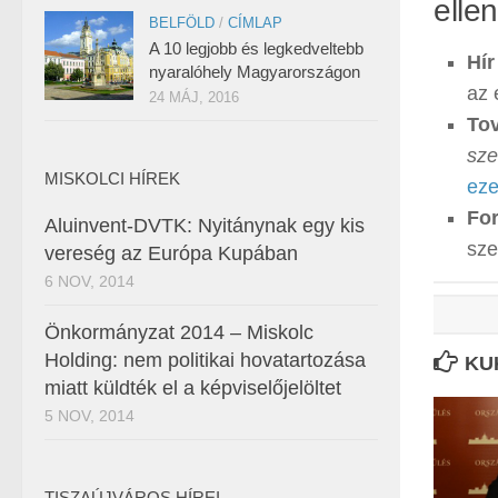
ellen
BELFÖLD
/
CÍMLAP
A 10 legjobb és legkedveltebb
Hír
nyaralóhely Magyarországon
az 
24 MÁJ, 2016
Tov
sze
MISKOLCI HÍREK
ez
For
Aluinvent-DVTK: Nyitánynak egy kis
sze
vereség az Európa Kupában
6 NOV, 2014
Önkormányzat 2014 – Miskolc
Holding: nem politikai hovatartozása
KU
miatt küldték el a képviselőjelöltet
5 NOV, 2014
TISZAÚJVÁROS HÍREI