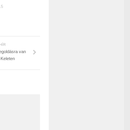
15
HÍR
megoldásra van
-Keleten