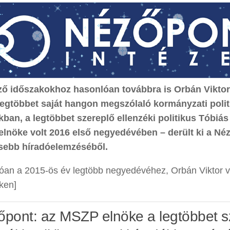
ző időszakokhoz hasonlóan továbbra is Orbán Viktor
 legtöbbet saját hangon megszólaló kormányzati polit
kban, a legtöbbet szereplő ellenzéki politikus Tóbiás
lnöke volt 2016 első negyedévében – derült ki a Néz
ssebb híradóelemzéséből.
an a 2015-ös év legtöbb negyedévéhez, Orbán Viktor vol
nken]
őpont: az MSZP elnöke a legtöbbet s