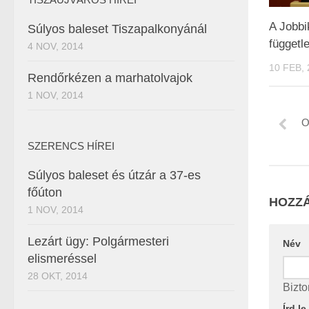
A Jobbi
Súlyos baleset Tiszapalkonyánál
függetl
4 NOV, 2014
10 FEB, 
Rendőrkézen a marhatolvajok
1 NOV, 2014
O
SZERENCS HÍREI
Súlyos baleset és útzár a 37-es
főúton
HOZZÁ
1 NOV, 2014
Lezárt ügy: Polgármesteri
Név
elismeréssel
28 OKT, 2014
Bizto
Írd l