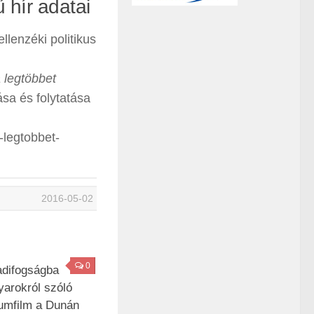
ű hír adatai
lenzéki politikus
 legtöbbet
rása és folytatása
-legtobbet-
2016-05-02
0
adifogságba
yarokról szóló
umfilm a Dunán