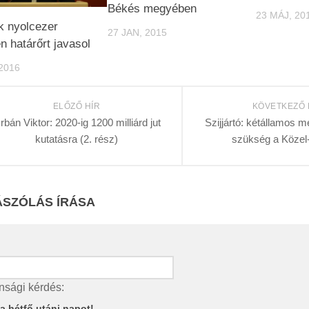
Békés megyében
23 MÁJ, 20
k nyolcezer
27 JAN, 2015
en határőrt javasol
2016
ELŐZŐ HÍR
KÖVETKEZŐ 
rbán Viktor: 2020-ig 1200 milliárd jut
Szijjártó: kétállamos 
kutatásra (2. rész)
szükség a Közel
SZÓLÁS ÍRÁSA
nsági kérdés:
e a hétfő utáni napot!