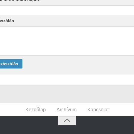
ászólás
Kezdőlap
Archívum
Kapcsolat