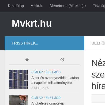
Kezdőlap
Miskolc
Menetrend (Miskolc) ↑
Tiszaú
Mvkrt.hu
FRISS HÍREK..
BELFÖ
Néz
sze
CÍMLAP
/
ÉLETMÓD
A por és szennyeződés hatása
a napelem teljesítményére
hír
3 DEC, 2025
CÍMLAP
/
ÉLETMÓD
A tökéletes csaptelep