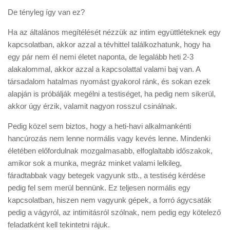
De tényleg így van ez?
Ha az általános megítélését nézzük az intim együttléteknek egy
kapcsolatban, akkor azzal a tévhittel találkozhatunk, hogy ha
egy pár nem él nemi életet naponta, de legalább heti 2-3
alakalommal, akkor azzal a kapcsolattal valami baj van. A
társadalom hatalmas nyomást gyakorol ránk, és sokan ezek
alapján is próbálják megélni a testiséget, ha pedig nem sikerül,
akkor úgy érzik, valamit nagyon rosszul csinálnak.
Pedig közel sem biztos, hogy a heti-havi alkalmankénti
hancúrozás nem lenne normális vagy kevés lenne. Mindenki
életében előfordulnak mozgalmasabb, elfoglaltabb időszakok,
amikor sok a munka, megráz minket valami lelkileg,
fáradtabbak vagy betegek vagyunk stb., a testiség kérdése
pedig fel sem merül bennünk. Ez teljesen normális egy
kapcsolatban, hiszen nem vagyunk gépek, a forró ágycsaták
pedig a vágyról, az intimitásról szólnak, nem pedig egy kötelező
feladatként kell tekintetni rájuk.