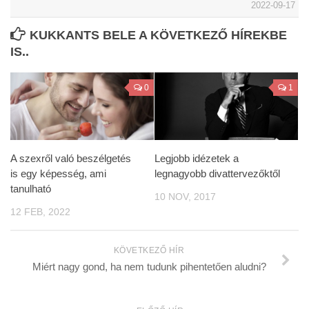
2022-09-17
KUKKANTS BELE A KÖVETKEZŐ HÍREKBE
IS..
0
1
A szexről való beszélgetés
Legjobb idézetek a
is egy képesség, ami
legnagyobb divattervezőktől
tanulható
10 NOV, 2017
12 FEB, 2022
KÖVETKEZŐ HÍR
Miért nagy gond, ha nem tudunk pihentetően aludni?