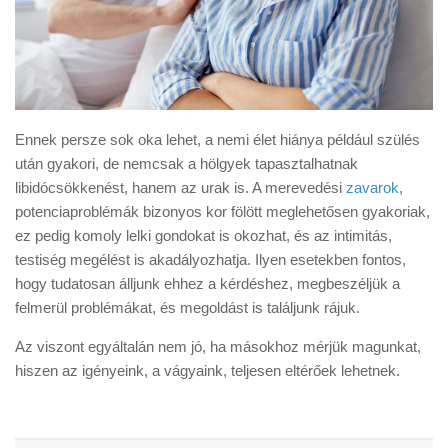
Ennek persze sok oka lehet, a nemi élet hiánya például szülés
után gyakori, de nemcsak a hölgyek tapasztalhatnak
libidócsökkenést, hanem az urak is. A merevedési
zavarok
,
potenciaproblémák bizonyos kor fölött meglehetősen gyakoriak,
ez pedig komoly lelki gondokat is okozhat, és az intimitás,
testiség megélést is akadályozhatja. Ilyen esetekben fontos,
hogy tudatosan álljunk ehhez a kérdéshez, megbeszéljük a
felmerül problémákat, és megoldást is találjunk rájuk.
Az viszont egyáltalán nem jó, ha másokhoz mérjük magunkat,
hiszen az igényeink, a vágyaink, teljesen eltérőek lehetnek.