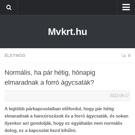
Kezdőlap
Mvkrt.hu
Miskolc
Menetrend (Miskolc) ↑
Tiszaújváros
ÉLETMÓD
0
Szerencs
Normális, ha pár hétig, hónapig
Kazincbarcika
elmaradnak a forró ágycsaták?
Belföld
2022-09-17
Életmód
A legtöbb párkapcsolatban előfordul, hogy pár hétig
elmaradnak a hancúrozások és a forró ágycsaták, és sokan
ilyenkor azt gondolják, hogy ez egyáltalán nem normális
dolog, ez a kapcsolat kezd kihűlni.