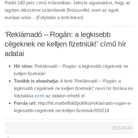
Rádió 180 perc című műsorában. Jelezte ugyanakkor, hogy az
ügyben ütközésre számítanak Brüsszellel, mert az egyik
európai uniós .. [Folytatás a lenti linken]
'Reklámadó – Rogán: a legkisebb
cégeknek ne kelljen fizetniük!' című hír
adatai
Hír címe:
Reklámadó – Rogán: a legkisebb cégeknek ne
kelljen fizetniük!
Tovább is olvashatja:
A fenti '
Reklámadó – Rogán: a
legkisebb cégeknek ne kelljen fizetniük!
' nevű hír forrása és
folytatása
ezen
az oldalon érhető el
Forrás url:
http://hir.ma/belfold/politika/reklamado-rogan-a-
legkisebb-cegeknek-ne-kelljen-fizetniuk/493218
2015-03-04