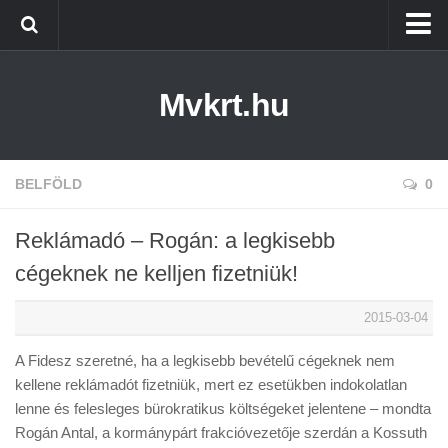
Kezdőlap
Mvkrt.hu
Miskolc
Menetrend (Miskolc) ↑
Tiszaújváros
BELFÖLD
0
Szerencs
Reklámadó – Rogán: a legkisebb
Kazincbarcika
cégeknek ne kelljen fizetniük!
Belföld
2015-03-04
Életmód
A Fidesz szeretné, ha a legkisebb bevételű cégeknek nem
kellene reklámadót fizetniük, mert ez esetükben indokolatlan
lenne és felesleges bürokratikus költségeket jelentene – mondta
Rogán Antal, a kormánypárt frakcióvezetője szerdán a Kossuth