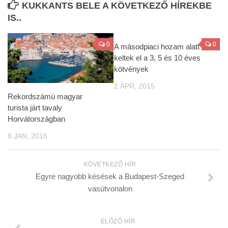
KUKKANTS BELE A KÖVETKEZŐ HÍREKBE
IS..
0
0
A másodpiaci hozam alatt
keltek el a 3, 5 és 10 éves
kötvények
2 ÁPR, 2015
Rekordszámú magyar
turista járt tavaly
Horvátországban
8 JAN, 2016
KÖVETKEZŐ HÍR
Egyre nagyobb késések a Budapest-Szeged
vasútvonalon
ELŐZŐ HÍR