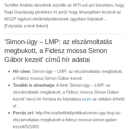
Schiffer András társelnök közölte az MTI-vel azt követően, hogy
Napi Gazdaság pénteken írt arról: hogy lényegében lezárult az
MSZP egykori elnökhelyettesének ügyében folytatott ..
[Folytatás a lenti linken]
'Simon-ügy – LMP: az elszámoltatás
megbukott, a Fidesz mossa Simon
Gábor kezeit' című hír adatai
Hír címe:
Simon-ügy – LMP: az elszámoltatás megbukott,
a Fidesz mossa Simon Gábor kezeit
Tovább is olvashatja:
A fenti '
Simon-ügy – LMP: az
elszámoltatás megbukott, a Fidesz mossa Simon Gábor
kezeit
' nevű hír forrása és folytatása
ezen
az oldalon érhető
el
Forrás url:
http://hir.ma/belfold/politika/simon-ugy-lmp-az-
elszamoltatas-megbukott-a-fidesz-mossa-simon-gabor-
kezeit/521801