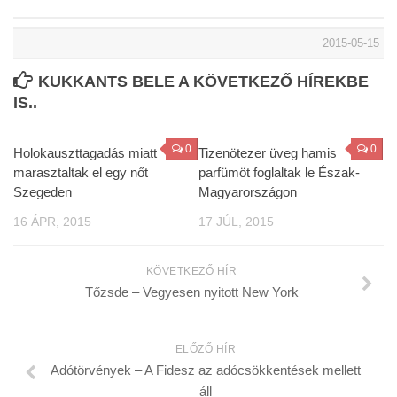
2015-05-15
KUKKANTS BELE A KÖVETKEZŐ HÍREKBE
IS..
0
0
Holokauszttagadás miatt
Tizenötezer üveg hamis
marasztaltak el egy nőt
parfümöt foglaltak le Észak-
Szegeden
Magyarországon
16 ÁPR, 2015
17 JÚL, 2015
KÖVETKEZŐ HÍR
Tőzsde – Vegyesen nyitott New York
ELŐZŐ HÍR
Adótörvények – A Fidesz az adócsökkentések mellett
áll