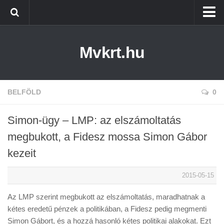
Kezdőlap
Mvkrt.hu
Miskolc
Menetrend (Miskolc) ↑
Tiszaújváros
BELFÖLD
0
Szerencs
Simon-ügy – LMP: az elszámoltatás
Kazincbarcika
megbukott, a Fidesz mossa Simon Gábor
Belföld
kezeit
Életmód
2015-05-15
Az LMP szerint megbukott az elszámoltatás, maradhatnak a
kétes eredetű pénzek a politikában, a Fidesz pedig megmenti
Simon Gábort, és a hozzá hasonló kétes politikai alakokat. Ezt