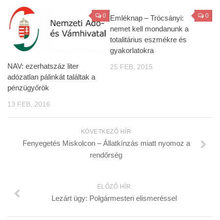
0
0
Emléknap – Trócsányi:
nemet kell mondanunk a
totalitárius eszmékre és
gyakorlatokra
NAV: ezerhatszáz liter
25 FEB, 2015
adózatlan pálinkát találtak a
pénzügyőrök
13 FEB, 2016
KÖVETKEZŐ HÍR
Fenyegetés Miskolcon – Állatkínzás miatt nyomoz a
rendőrség
ELŐZŐ HÍR
Lezárt ügy: Polgármesteri elismeréssel