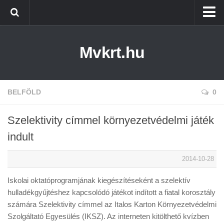
Kezdőlap
Mvkrt.hu
Miskolc
Menetrend (Miskolc) ↑
Tiszaújváros
BELFÖLD
0
Szerencs
Szelektivity címmel környezetvédelmi játék
Kazincbarcika
indult
Belföld
2014-10-28
Életmód
Iskolai oktatóprogramjának kiegészítéseként a szelektív
hulladékgyűjtéshez kapcsolódó játékot indított a fiatal korosztály
számára Szelektivity címmel az Italos Karton Környezetvédelmi
Szolgáltató Egyesülés (IKSZ). Az interneten kitölthető kvízben