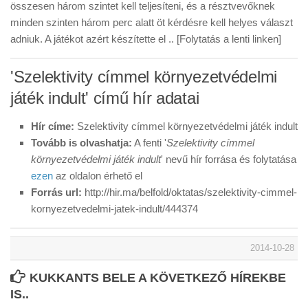
összesen három szintet kell teljesíteni, és a résztvevőknek
minden szinten három perc alatt öt kérdésre kell helyes választ
adniuk. A játékot azért készítette el .. [Folytatás a lenti linken]
'Szelektivity címmel környezetvédelmi
játék indult' című hír adatai
Hír címe:
Szelektivity címmel környezetvédelmi játék indult
Tovább is olvashatja:
A fenti '
Szelektivity címmel
környezetvédelmi játék indult
' nevű hír forrása és folytatása
ezen
az oldalon érhető el
Forrás url:
http://hir.ma/belfold/oktatas/szelektivity-cimmel-
kornyezetvedelmi-jatek-indult/444374
2014-10-28
KUKKANTS BELE A KÖVETKEZŐ HÍREKBE
IS..