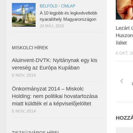
BELFÖLD
/
CÍMLAP
A 10 legjobb és legkedveltebb
nyaralóhely Magyarországon
24 MÁJ, 2016
Lezárt 
Huszonn
ítélet
MISKOLCI HÍREK
6 OKT, 2
Aluinvent-DVTK: Nyitánynak egy kis
vereség az Európa Kupában
6 NOV, 2014
Önkormányzat 2014 – Miskolc
Holding: nem politikai hovatartozása
miatt küldték el a képviselőjelöltet
5 NOV, 2014
HOZZÁ
TISZAÚJVÁROS HÍREI