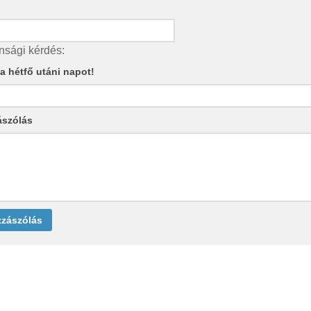
nsági kérdés:
e a hétfő utáni napot!
ászólás