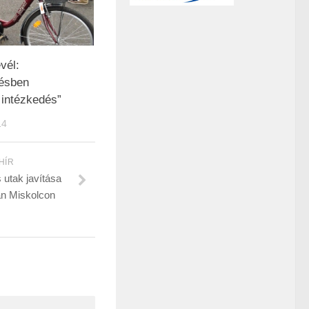
vél:
ésben
 intézkedés”
14
HÍR
utak javítása
án Miskolcon