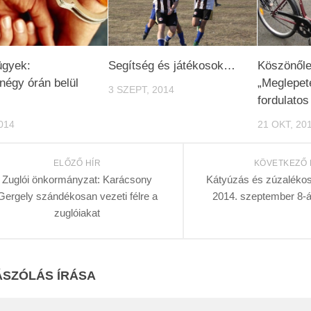
ügyek:
Segítség és játékosok…
Köszönőle
égy órán belül
„Meglepet
3 SZEPT, 2014
fordulatos
014
21 OKT, 20
ELŐZŐ HÍR
KÖVETKEZŐ 
Zuglói önkormányzat: Karácsony
Kátyúzás és zúzalékos 
Gergely szándékosan vezeti félre a
2014. szeptember 8-
zuglóiakat
SZÓLÁS ÍRÁSA