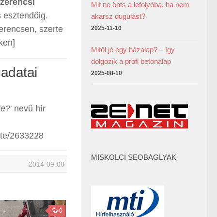
zerencsi
Mit ne önts a lefolyóba, ha nem
s esztendőig.
akarsz dugulást?
erencsen, szerte
2025-11-10
ken]
Mitől jó egy házalap? – így
dolgozik a profi betonalap
 adatai
2025-08-10
te?
' nevű hír
ete/2633228
MISKOLCI SEOBAGLYAK
2014-09-08
0