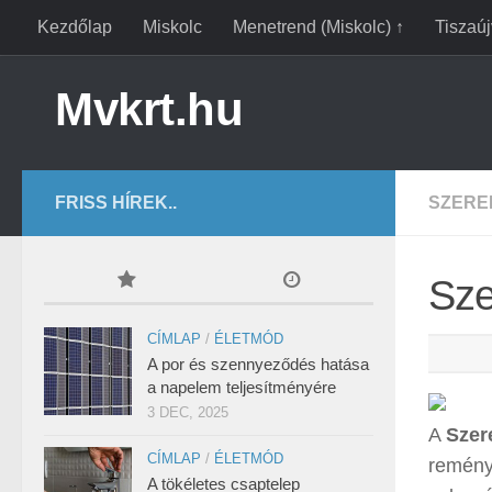
Kezdőlap
Miskolc
Menetrend (Miskolc) ↑
Tiszaú
Mvkrt.hu
FRISS HÍREK..
SZERE
Sze
CÍMLAP
/
ÉLETMÓD
A por és szennyeződés hatása
a napelem teljesítményére
3 DEC, 2025
A
Szer
CÍMLAP
/
ÉLETMÓD
reményk
A tökéletes csaptelep