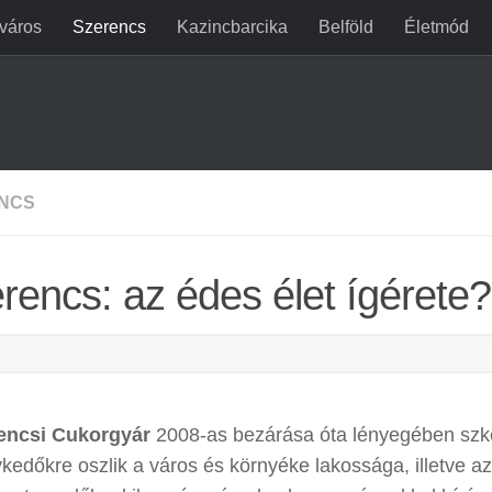
jváros
Szerencs
Kazincbarcika
Belföld
Életmód
NCS
rencs: az édes élet ígérete?
encsi Cukorgyár
2008-as bezárása óta lényegében szk
edőkre oszlik a város és környéke lakossága, illetve az