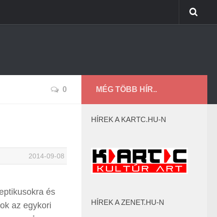
0
MÉG TÖBB HÍR..
HÍREK A KARTC.HU-N
2014-09-08
eptikusokra és
HÍREK A ZENET.HU-N
ok az egykori