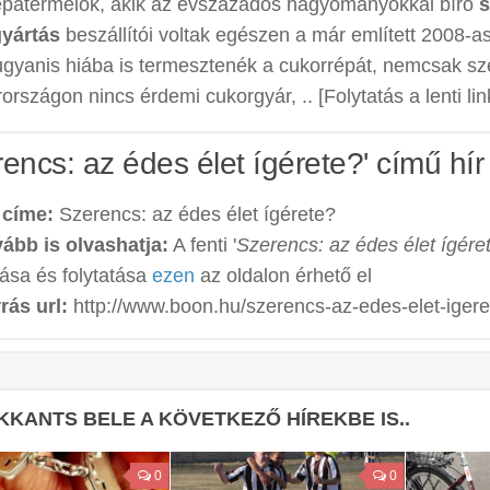
épatermelők, akik az évszázados hagyományokkal bíró
s
yártás
beszállítói voltak egészen a már említett 2008-a
ugyanis hiába is termesztenék a cukorrépát, nemcsak sz
rszágon nincs érdemi cukorgyár, .. [Folytatás a lenti lin
rencs: az édes élet ígérete?' című hír
 címe:
Szerencs: az édes élet ígérete?
ább is olvashatja:
A fenti '
Szerencs: az édes élet ígére
rása és folytatása
ezen
az oldalon érhető el
rás url:
http://www.boon.hu/szerencs-az-edes-elet-iger
KKANTS BELE A KÖVETKEZŐ HÍREKBE IS..
0
0