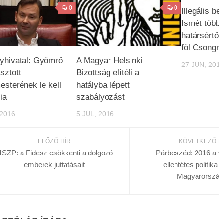
0
0
Illegális 
Ismét több
határsértő
föl Csong
yhivatal: Gyömrő
A Magyar Helsinki
27 JÚN, 20
sztott
Bizottság elítéli a
esterének le kell
hatályba lépett
ia
szabályozást
 2016
5 JÚL, 2016
ELŐZŐ HÍR
KÖVETKEZŐ 
SZP: a Fidesz csökkenti a dolgozó
Párbeszéd: 2016 a 
emberek juttatásait
ellentétes politika
Magyarorsz