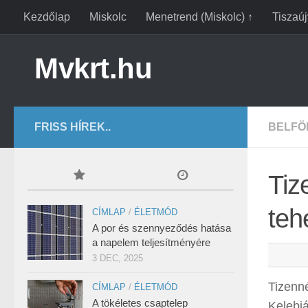
Kezdőlap
Miskolc
Menetrend (Miskolc) ↑
Tiszaú
Mvkrt.hu
FRISS HÍREK..
BELFÖ
Tiz
teh
CÍMLAP
/
ÉLETMÓD
A por és szennyeződés hatása
a napelem teljesítményére
3 DEC, 2025
Tizenn
CÍMLAP
/
ÉLETMÓD
A tökéletes csaptelep
Kelebi