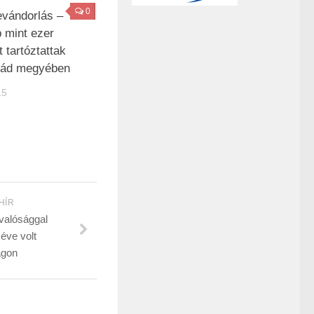
0
bevándorlás –
 mint ezer
t tartóztattak
rád megyében
15
HÍR
valósággal
 éve volt
ágon