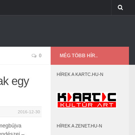
0
MÉG TÖBB HÍR..
HÍREK A KARTC.HU-N
ak egy
2016-12-30
 megbújva
HÍREK A ZENET.HU-N
endészei –