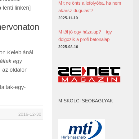
Mit ne önts a lefolyóba, ha nem
lenti linken]
akarsz dugulást?
2025-11-10
ehervonaton
Mitől jó egy házalap? – így
dolgozik a profi betonalap
2025-08-10
on Kelebiánál
áltak egy
n
az oldalon
laltak-egy-
MISKOLCI SEOBAGLYAK
2016-12-30