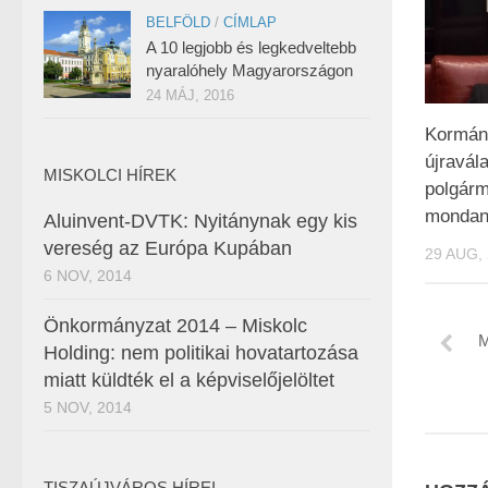
BELFÖLD
/
CÍMLAP
A 10 legjobb és legkedveltebb
nyaralóhely Magyarországon
24 MÁJ, 2016
Kormán
újravála
MISKOLCI HÍREK
polgárm
mondan
Aluinvent-DVTK: Nyitánynak egy kis
vereség az Európa Kupában
29 AUG,
6 NOV, 2014
Önkormányzat 2014 – Miskolc
M
Holding: nem politikai hovatartozása
miatt küldték el a képviselőjelöltet
5 NOV, 2014
TISZAÚJVÁROS HÍREI