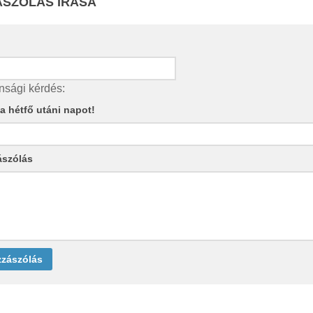
SZÓLÁS ÍRÁSA
nsági kérdés:
e a hétfő utáni napot!
ászólás