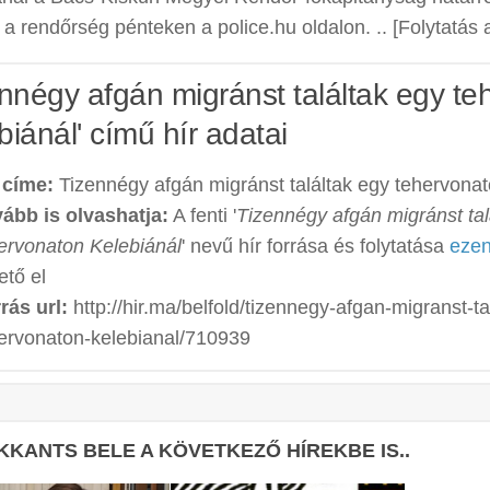
 a rendőrség pénteken a police.hu oldalon. .. [Folytatás a 
ennégy afgán migránst találtak egy t
biánál' című hír adatai
 címe:
Tizennégy afgán migránst találtak egy tehervonat
ább is olvashatja:
A fenti '
Tizennégy afgán migránst tal
ervonaton Kelebiánál
' nevű hír forrása és folytatása
eze
ető el
rás url:
http://hir.ma/belfold/tizennegy-afgan-migranst-ta
ervonaton-kelebianal/710939
KKANTS BELE A KÖVETKEZŐ HÍREKBE IS..