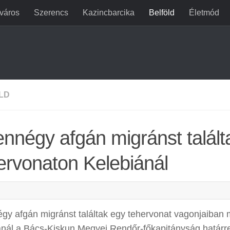
jváros
Szerencs
Kazincbarcika
Belföld
Életmód
LD
ennégy afgán migránst talált
ervonaton Kelebiánál
égy afgán migránst találtak egy tehervonat vagonjaiban
ánál a Bács-Kiskun Megyei Rendőr-főkapitányság határr