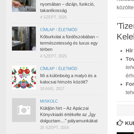
nyomában – dizájn, funkció,
közölte
takarékosság
4 SZEPT, 2025
'Tiz
CÍMLAP
/
ÉLETMÓD
Kele
Kőburkolat a fürdőszobában –
természetesség és luxus egy
térben
Hír
4 SZEPT, 2025
Tov
teh
CÍMLAP
/
ÉLETMÓD
érh
Mi a különbség a matyó és a
kalocsai hímzés között?
For
19 AUG, 2017
teh
MISKOLC
Küldjön hírt – Az Apáczai
Könyvkiadó értékelte az „Így
dolgoztam…” pályamunkákat
KU
25 SZEPT, 2014