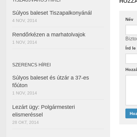
HOZZÁ
Súlyos baleset Tiszapalkonyánál
Név
4 NOV, 2014
Rendőrkézen a marhatolvajok
Bizto
1 NOV, 2014
Írd l
SZERENCS HÍREI
Hozz
Súlyos baleset és útzár a 37-es
főúton
1 NOV, 2014
Lezárt ügy: Polgármesteri
elismeréssel
28 OKT, 2014