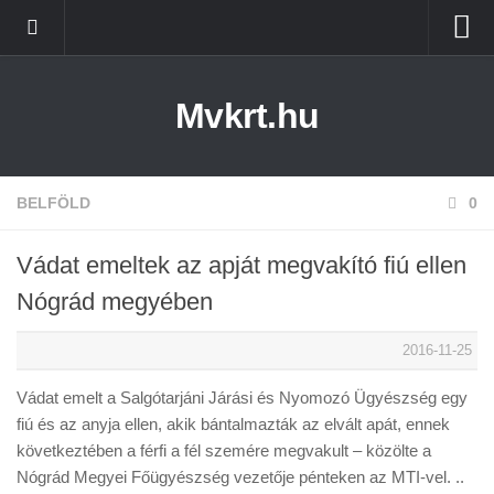
Kezdőlap
Mvkrt.hu
Miskolc
Menetrend (Miskolc) ↑
Tiszaújváros
BELFÖLD
0
Szerencs
Vádat emeltek az apját megvakító fiú ellen
Kazincbarcika
Nógrád megyében
Belföld
2016-11-25
Életmód
Vádat emelt a Salgótarjáni Járási és Nyomozó Ügyészség egy
fiú és az anyja ellen, akik bántalmazták az elvált apát, ennek
következtében a férfi a fél szemére megvakult – közölte a
Nógrád Megyei Főügyészség vezetője pénteken az MTI-vel. ..