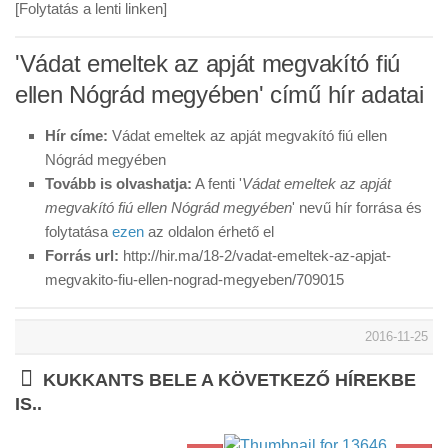
[Folytatás a lenti linken]
'Vádat emeltek az apját megvakító fiú
ellen Nógrád megyében' című hír adatai
Hír címe:
Vádat emeltek az apját megvakító fiú ellen
Nógrád megyében
Tovább is olvashatja:
A fenti '
Vádat emeltek az apját
megvakító fiú ellen Nógrád megyében
' nevű hír forrása és
folytatása
ezen
az oldalon érhető el
Forrás url:
http://hir.ma/18-2/vadat-emeltek-az-apjat-
megvakito-fiu-ellen-nograd-megyeben/709015
2016-11-25
KUKKANTS BELE A KÖVETKEZŐ HÍREKBE
IS..