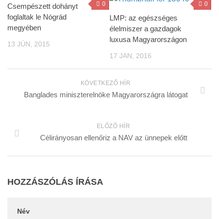
0
0
Csempészett dohányt
foglaltak le Nógrád
LMP: az egészséges
megyében
élelmiszer a gazdagok
luxusa Magyarországon
13 JÚN, 2015
17 JAN, 2016
KÖVETKEZŐ HÍR
Banglades miniszterelnöke Magyarországra látogat
ELŐZŐ HÍR
Célirányosan ellenőriz a NAV az ünnepek előtt
HOZZÁSZÓLÁS ÍRÁSA
Név