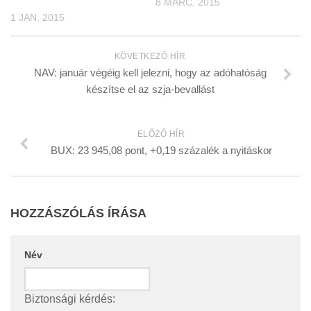
8 MÁRC, 2015
1 JAN, 2015
KÖVETKEZŐ HÍR
NAV: január végéig kell jelezni, hogy az adóhatóság
készítse el az szja-bevallást
ELŐZŐ HÍR
BUX: 23 945,08 pont, +0,19 százalék a nyitáskor
HOZZÁSZÓLÁS ÍRÁSA
Név
Biztonsági kérdés: