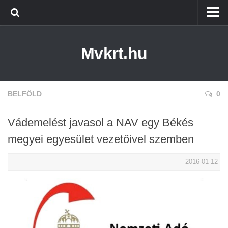
Kezdőlap
Mvkrt.hu
Miskolc
Menetrend (Miskolc) ↑
Tiszaújváros
BELFÖLD
0
Szerencs
Vádemelést javasol a NAV egy Békés
Kazincbarcika
megyei egyesület vezetőivel szemben
Belföld
2016-01-12
Életmód