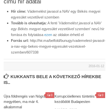
című hír adatai
Hír címe:
Vádemelést javasol a NAV egy Békés megyei
egyesület vezetőivel szemben
Tovább is olvashatja:
A fenti '
Vádemelést javasol a NAV
egy Békés megyei egyesület vezetőivel szemben
' nevű hír
forrása és folytatása
ezen
az oldalon érhető el
Forrás url:
http://hir.ma/belfold/bunugy/vademelest-javasol-
a-nav-egy-bekes-megyei-egyesulet-vezetoivel-
szemben/607338
2016-01-12
KUKKANTS BELE A KÖVETKEZŐ HÍREKBE
IS..
0
0
Újra földrengés van Nógrád
Korrupcióellenes tüntetés
megyében, ma már 4.
kezdődött Budapesten
alkalommal