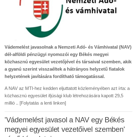
Vádemelést javasolnak a Nemzeti Adó- és Vámhivatal (NAV)
dél-alföldi pénzügyi nyomozói egy Békés megyei
közhasznú egyesület vezetőjével és társaival szemben, akik
a gyanú szerint visszaéltek a hátrányos helyzetű fiatalok
helyzetének javítására fordítható támogatással.
A NAV az MTI-hez kedden eljuttatott közleményében azt írta: a
közhasznú egyesület ifjúsági klub létrehozására kapott 29,5
millió .. [Folytatás a lenti linken]
'Vádemelést javasol a NAV egy Békés
megyei egyesület vezetőivel szemben'